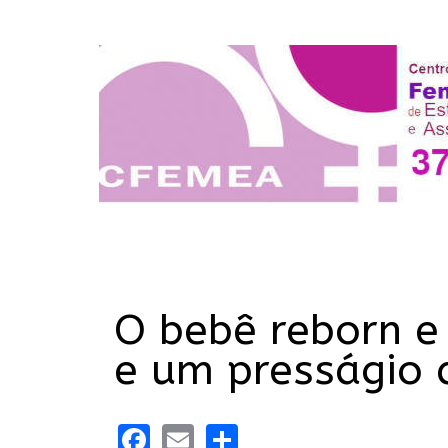
O bebê reborn e
e um presságio 
Facebook
Email
Share