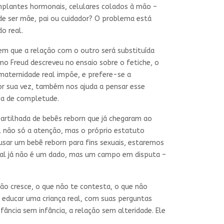
mplantes hormonais, celulares colados à mão –
de ser mãe, pai ou cuidador? O problema está
o real.
em que a relação com o outro será substituída
omo Freud descreveu no ensaio sobre o fetiche, o
maternidade real impõe, e prefere-se a
 por sua vez, também nos ajuda a pensar esse
ia de completude.
artilhada de bebês reborn que já chegaram ao
l não só a atenção, mas o próprio estatuto
usar um bebê reborn para fins sexuais, estaremos
real já não é um dado, mas um campo em disputa –
não cresce, o que não te contesta, o que não
de educar uma criança real, com suas perguntas
fância sem infância, a relação sem alteridade. Ele