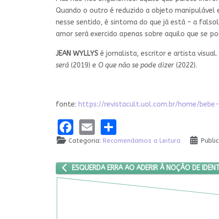
Quando o outro é reduzido a objeto manipulável e 
nesse sentido, é sintoma do que já está – a fals
amor será exercido apenas sobre aquilo que se pod
JEAN WYLLYS
é jornalista, escritor e artista visua
será
(2019) e
O que não se pode dizer
(2022).
fonte:
https://revistacult.uol.com.br/home/bebe
Facebook
Email
Share
Categoria:
Recomendamos a Leitura
Publi
ARTIGO ANTERIOR: ESQUERDA ERRA AO ADERIR À N
ESQUERDA ERRA AO ADERIR À NOÇÃO DE IDENT