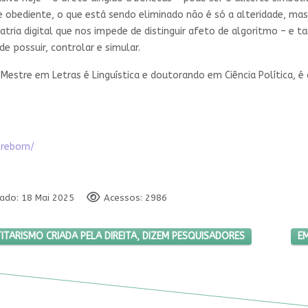
obediente, o que está sendo eliminado não é só a alteridade, mas a
olatria digital que nos impede de distinguir afeto de algoritmo –
e possuir, controlar e simular.
l. Mestre em Letras é Linguística e doutorando em Ciência Política, 
-reborn/
cado: 18 Mai 2025
Acessos: 2986
OÇÃO DE IDENTITARISMO CRIADA PELA DIREITA, DIZEM PESQUISADOR
PR
ITARISMO CRIADA PELA DIREITA, DIZEM PESQUISADORES
E