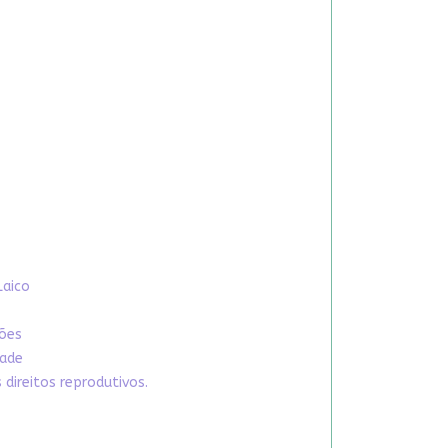
Laico
xões
dade
direitos reprodutivos.