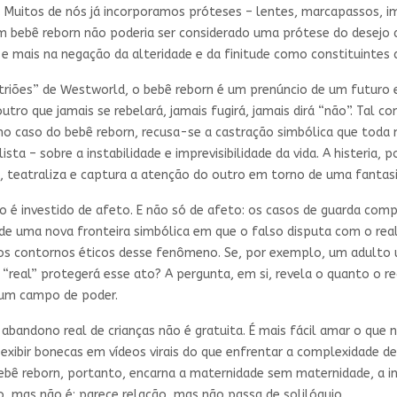
 Muitos de nós já incorporamos próteses – lentes, marcapassos, i
m bebê reborn não poderia ser considerado uma prótese do desejo 
e mais na negação da alteridade e da finitude como constituintes d
triões” de Westworld, o bebê reborn é um prenúncio de um futuro 
tro que jamais se rebelará, jamais fugirá, jamais dirá “não”. Tal c
no caso do bebê reborn, recusa-se a castração simbólica que toda 
sta – sobre a instabilidade e imprevisibilidade da vida. A histeria,
 teatraliza e captura a atenção do outro em torno de uma fantas
 é investido de afeto. E não só de afeto: os casos de guarda comp
 de uma nova fronteira simbólica em que o falso disputa com o rea
e os contornos éticos desse fenômeno. Se, por exemplo, um adulto 
 “real” protegerá esse ato? A pergunta, em si, revela o quanto o 
, um campo de poder.
abandono real de crianças não é gratuita. É mais fácil amar o que 
l exibir bonecas em vídeos virais do que enfrentar a complexidade 
 bebê reborn, portanto, encarna a maternidade sem maternidade, a in
o, mas não é; parece relação, mas não passa de solilóquio.