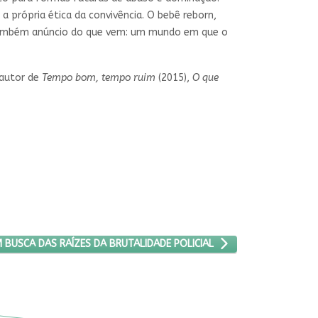
 própria ética da convivência. O bebê reborn,
 e também anúncio do que vem: um mundo em que o
é autor de
Tempo bom, tempo ruim
(2015),
O que
ES
ÓXIMO ARTIGO: EM BUSCA DAS RAÍZES DA BRUTALIDADE POLICIAL
M BUSCA DAS RAÍZES DA BRUTALIDADE POLICIAL