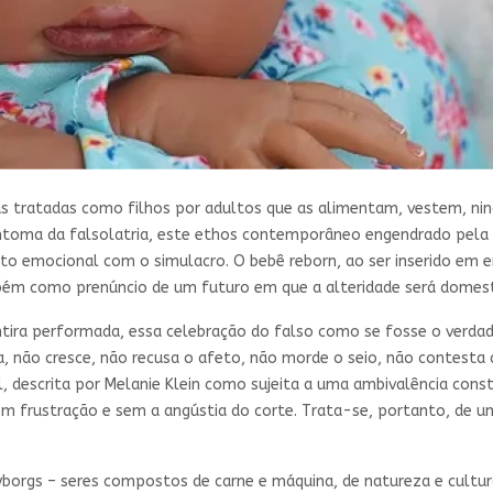
as tratadas como filhos por adultos que as alimentam, vestem, nin
sintoma da falsolatria, este ethos contemporâneo engendrado pela 
to emocional com o simulacro. O bebê reborn, ao ser inserido em 
bém como prenúncio de um futuro em que a alteridade será domesti
ra performada, essa celebração do falso como se fosse o verdadei
, não cresce, não recusa o afeto, não morde o seio, não contesta 
al, descrita por Melanie Klein como sujeita a uma ambivalência const
m frustração e sem a angústia do corte. Trata-se, portanto, de u
borgs – seres compostos de carne e máquina, de natureza e cultura