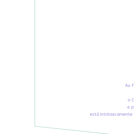
Ao f
o C
e p
está intrinsecamente 