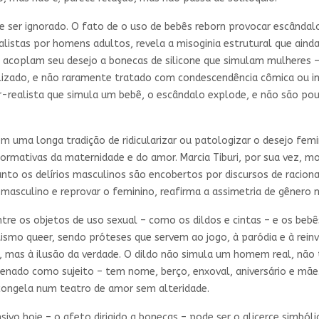
ser ignorado. O fato de o uso de bebês reborn provocar escândal
listas por homens adultos, revela a misoginia estrutural que ainda
acoplam seu desejo a bonecas de silicone que simulam mulheres – e
izado, e não raramente tratado com condescendência cômica ou in
r-realista que simula um bebê, o escândalo explode, e não são po
m uma longa tradição de ridicularizar ou patologizar o desejo fem
ormativas da maternidade e do amor. Marcia Tiburi, por sua vez,
uanto os delírios masculinos são encobertos por discursos de raciona
he masculino e reprovar o feminino, reafirma a assimetria de gênero
tre os objetos de uso sexual – como os dildos e cintas – e os bebê
tismo queer, sendo próteses que servem ao jogo, à paródia e à rei
go, mas à ilusão da verdade. O dildo não simula um homem real, não
enado como sujeito – tem nome, berço, enxoval, aniversário e mãe.
 congela num teatro de amor sem alteridade.
ivo hoje – o afeto dirigido a bonecas – pode ser o alicerce simbó