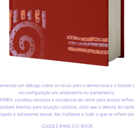
omentar um diálogo sobre os riscos para a democracia e o Estado 
na configuração em andamento no parlamento,
FEMEA, convidou ativistas e estudiosas do tema para propor refle
ossíveis brechas para atuação coletiva, visto que o debate da laici
ligado à autonomia sexual das mulheres e tudo o que se refere aos 
CLIQUE E BAIXE O E-BOOK