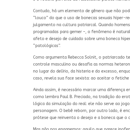
Contudo, há um elemento de gênero que não pode 
“louco” do que o uso de bonecas sexuais hiper-rea
julgamento na cultura patriarcal. Quando homens 
programadas para gemer –, o fenômeno é natural
afeto e desejo de cuidado sobre uma boneca hipe
“patológicas”.
Como argumenta Rebecca Solnit, o patriarcado te
controle masculino ou desafia as normas heteron
no lugar do delírio, da histeria e do excesso, enq
caso, revela sua face sexista: ao aceitar o fetic
Ainda assim, é necessário marcar uma diferença en
como lembra Paul B. Preciado, na tradição do ero
lógica da simulação do real: ele não serve ao jo
personagem. O bebê reborn, por outro lado, é enc
prótese que reinventa o desejo e a boneca que o
Mas não nos enganemos: aquilo que parece inofens