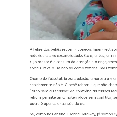
A febre dos bebês reborn – bonecas hiper-realist
reduzida a uma excentricidade. Ela é, antes, um 
cujo motor é a captura da atenção e o engajamen
sociais, revela-se não só como fetiche, mas tam
Chamo de falsolatria essa adesão amorosa à menti
sabidamente não é. O bebê reborn – que não chora
“filho sem alteridade”. Ao contrário da criança re
reborn permite uma maternidade sem conflito, se
outro é apenas extensão do eu.
Se, como nos ensinou Donna Haraway, já somos cy