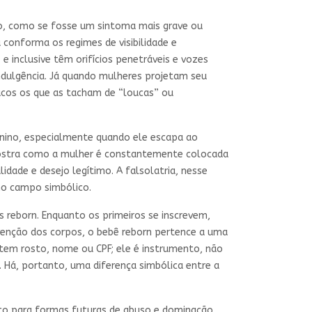
o, como se fosse um sintoma mais grave ou
 conforma os regimes de visibilidade e
 inclusive têm orifícios penetráveis e vozes
dulgência. Já quando mulheres projetam seu
ucos os que as tacham de “loucas” ou
inino, especialmente quando ele escapa ao
 mostra como a mulher é constantemente colocada
lidade e desejo legítimo. A falsolatria, nesse
 no campo simbólico.
s reborn. Enquanto os primeiros se inscrevem,
nvenção dos corpos, o bebê reborn pertence a uma
 tem rosto, nome ou CPF; ele é instrumento, não
 Há, portanto, uma diferença simbólica entre a
lico para formas futuras de abuso e dominação.