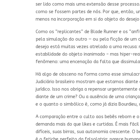
ser lido como mais uma extensão desse processo.
como se fossem partes de nós. Por que, então, u
menos na incorporação em si do objeto do desejo 
Como os “replicantes” de Blade Runner e os “anfi
pela simulação do outro — ou pela ficção de um ou
desejo está muitas vezes atrelado a uma recusa: 
estabilidade do objeto inanimado – mas hiper-reali
fenômeno: uma encenação da falta que dissimula,
Há algo de obsceno na forma como esse simulacro
Judiciário brasileiro mostram que estamos diante
jurídico. Isso nos obriga a repensar urgentement
diante de um crime? Ou a ausência de uma criança
e o quanto o simbólico é, como já dizia Bourdieu
A comparação entre o culto aos bebês reborn e o 
demanda mais do que likes e curtidas. É mais fáci
difíceis, suas birras, sua autonomia crescente. O
é o fetiche perfeito da falsolatria: parece human