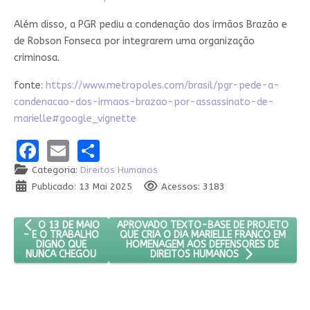
Além disso, a PGR pediu a condenação dos irmãos Brazão e
de Robson Fonseca por integrarem uma organização
criminosa.
fonte:
https://www.metropoles.com/brasil/pgr-pede-a-
condenacao-dos-irmaos-brazao-por-assassinato-de-
marielle#google_vignette
Facebook
Email
Share
Categoria:
Direitos Humanos
Publicado: 13 Mai 2025
Acessos: 3183
ARTIGO ANTERIOR: O 13 DE MAIO – E O TRABALHO DIGNO QUE
PRÓXIMO ARTIGO: APROVADO TEXTO-BASE 
APROVADO TEXTO-BASE DE PROJETO
O 13 DE MAIO
QUE CRIA O DIA MARIELLE FRANCO EM
– E O TRABALHO
HOMENAGEM AOS DEFENSORES DE
DIGNO QUE
NUNCA CHEGOU
DIREITOS HUMANOS