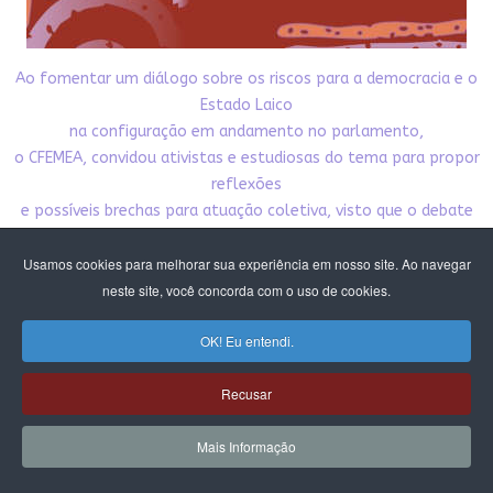
Ao fomentar um diálogo sobre os riscos para a democracia e o
Estado Laico
na configuração em andamento no parlamento,
o CFEMEA, convidou ativistas e estudiosas do tema para propor
reflexões
e possíveis brechas para atuação coletiva, visto que o debate
da laicidade
Usamos cookies para melhorar sua experiência em nosso site. Ao navegar
está intrinsecamente ligado à autonomia sexual das mulheres
neste site, você concorda com o uso de cookies.
e tudo o que se refere aos direitos reprodutivos.
Nesta publicação damos acesso público aos textos
OK! Eu entendi.
produzidos pelo debate. Esperamos que
contribua para nossa incidência pela democracia,
Recusar
pelo Estado laico e pelos direitos das mulheres e meninas.
CLIQUE E BAIXE A PUBLICAÇÃO
Mais Informação