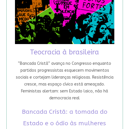
Teocracia à brasileira
“Bancada Cristã” avança no Congresso enquanto
partidos progressistas esquecem movimentos
sociais e cortejam lideranças religiosas. Resistência
cresce, mas espaço cívico está ameaçado.
Feministas alertam: sem Estado laico, não há
democracia real
Bancada Cristã: a tomada do
Estado e o ódio às mulheres