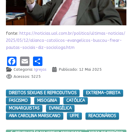
fonte:
https://noticias.uol.com.br/
politica/ultimas-noticias/
2025/05/12/alianca-catolicos-
evangelicos-buscou-frear-
pautas-sociais-diz-sociologa.
htm
Facebook
Email
Share
Categoria:
Igrejas
Publicado: 12 Mai 2025
Acessos: 5225
DIREITOS SEXUAIS E REPRODUTIVOS
EXTREMA-DIREITA
FASCISMO
MISOGINIA
CATÓLICA
MONARQUISTAS
EVANGÉLICA
ANA CAROLINA MARSICANO
UFPE
REACIONÁRIOS