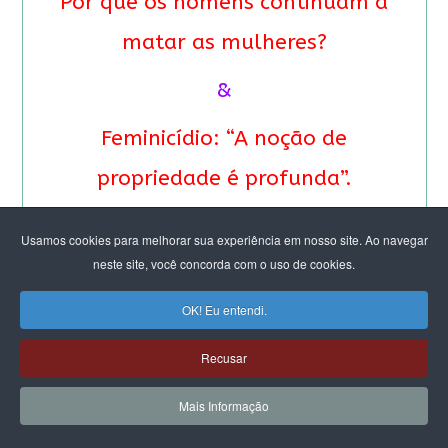
Por que os homens continuam a
matar as mulheres?
&
Feminicídio: “A noção de
propriedade é profunda”.
Entrevista especial com Eva
Usamos cookies para melhorar sua experiência em nosso site. Ao navegar
Alterman Blay
neste site, você concorda com o uso de cookies.
OK! Eu entendi.
Recusar
Mais Informação