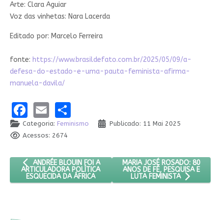
Arte: Clara Aguiar
Voz das vinhetas: Nara Lacerda
Editado por: Marcelo Ferreira
fonte:
https://www.brasildefato.com.br/2025/05/09/a-
defesa-do-estado-e-uma-pauta-feminista-afirma-
manuela-davila/
Facebook
Email
Share
Categoria:
Feminismo
Publicado: 11 Mai 2025
Acessos: 2674
ARTIGO ANTERIOR: ANDRÉE BLOUIN FOI A ARTICULADORA POLÍT
PRÓXIMO ARTIGO: MARIA JOSÉ 
MARIA JOSÉ ROSADO: 80
ANDRÉE BLOUIN FOI A
ANOS DE FÉ, PESQUISA E
ARTICULADORA POLÍTICA
ESQUECIDA DA ÁFRICA
LUTA FEMINISTA