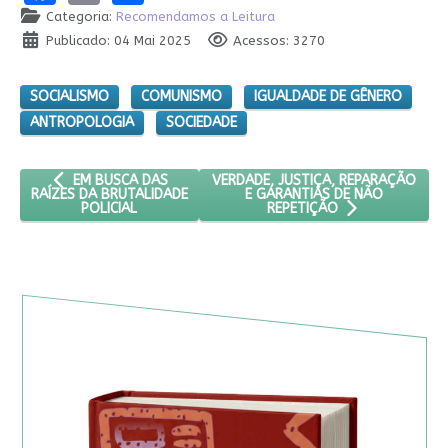
Categoria:
Recomendamos a Leitura
Publicado: 04 Mai 2025
Acessos: 3270
SOCIALISMO
COMUNISMO
IGUALDADE DE GÊNERO
ANTROPOLOGIA
SOCIEDADE
ARTIGO ANTERIOR: EM BUSCA DAS RAÍZES DA BRUTALIDADE PO
PRÓXIMO ARTIGO: VERDADE, JUSTIÇ
VERDADE, JUSTIÇA, REPARAÇÃO
EM BUSCA DAS
E GARANTIAS DE NÃO
RAÍZES DA BRUTALIDADE
POLICIAL
REPETIÇÃO