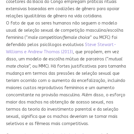
coletores da Bacia do Congo empregam práticas rituais
extensivas baseadas em coalizões de gênero para apoiar
relações igualitárias de gênero na vida cotidiana.
O fato de que os seres humanos não seguem o modelo
usual de seleção sexual de competição masculina/escolha
feminina (“
male competition/female choice
” ou MCFC) foi
defendido pelos psicólogos evolutivos
Steve Stewart-
Williams e Andrew Thomas (2013)
, que propõem, em vez
disso, um modelo de escolha mútua de parceiros (“
mutual
mate choice
”, ou MMC). Há fortes justificativas para tamanha
mudança em termos das pressões de seleção sexual que
teriam ocorrido com o aumento da encefalização, incluindo
maiores custos reprodutivos femininos e um aumento
concomitante na provisão masculina. Além disso, o esforço
maior dos machos na obtenção de acesso sexual, nos
termos da teoria do investimento parental e da seleção
sexual, significa que os machos deveriam se tornar mais
seletivos e as fêmeas mais competitivas.