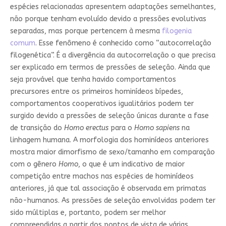
espécies relacionadas apresentem adaptações semelhantes,
não porque tenham evoluído devido a pressões evolutivas
separadas, mas porque pertencem à mesma
filogenia
comum
. Esse fenômeno é conhecido como “autocorrelação
filogenética”. É a divergência da autocorrelação o que precisa
ser explicado em termos de pressões de seleção. Ainda que
seja provável que tenha havido comportamentos
precursores entre os primeiros hominídeos bípedes,
comportamentos cooperativos igualitários podem ter
surgido devido a pressões de seleção únicas durante a fase
de transição do
Homo erectus
para o
Homo sapiens
na
linhagem humana. A morfologia dos hominídeos anteriores
mostra maior dimorfismo de sexo/tamanho em comparação
com o gênero
Homo
, o que é um indicativo de maior
competição entre machos nas espécies de hominídeos
anteriores, já que tal associação é observada em primatas
não-humanos. As pressões de seleção envolvidas podem ter
sido múltiplas e, portanto, podem ser melhor
compreendidas a partir dos pontos de vista de várias