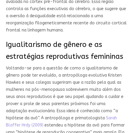
avaliada no córtex pré-frontal do cérebro. Essa região
controla as funções executivas do cérebro, o que sugere que
a aversão à desigualdade está relacionada a uma
reorganização filogeneticamente recente do circuito cortical
frontal na linhagem humana.
Igualitarismo de gênero e as
estratégias reprodutivas femininas
Voltando-se para a questão de como o igualitarismo de
gênero pode ter evoluído, a antropóloga evolutiva Kristen
Hawkes e seus colegas sugeriram que a razão pela qual as
mulheres na pós-menopausa sobrevivem muito além dos
seus anos reprodutivos é que seu papel ajudando a cuidar e
prover a prole de seus parentes próximos foi uma
adaptação evolucionária. Essa ideia é conhecida como “a
hipótese da avó”. A antropóloga e primatologista
Sarah
Blaffer Hrdy (2009)
estendeu a hipótese da avó para formar
uma “hipótese de reprodução cooperativa” mais ampla. Ela