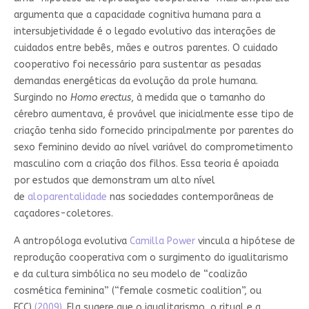
argumenta que a capacidade cognitiva humana para a
intersubjetividade é o legado evolutivo das interações de
cuidados entre bebês, mães e outros parentes. O cuidado
cooperativo foi necessário para sustentar as pesadas
demandas energéticas da evolução da prole humana.
Surgindo no
Homo erectus
, à medida que o tamanho do
cérebro aumentava, é provável que inicialmente esse tipo de
criação tenha sido fornecido principalmente por parentes do
sexo feminino devido ao nível variável do comprometimento
masculino com a criação dos filhos. Essa teoria é apoiada
por estudos que demonstram um alto nível
de
aloparentalidade
nas sociedades contemporâneas de
caçadores-coletores.
A antropóloga evolutiva
Camilla Power
vincula a hipótese de
reprodução cooperativa com o surgimento do igualitarismo
e da cultura simbólica no seu modelo de “coalizão
cosmética feminina” (“female cosmetic coalition”, ou
FCC)
(2009)
. Ela sugere que o igualitarismo, o ritual e a