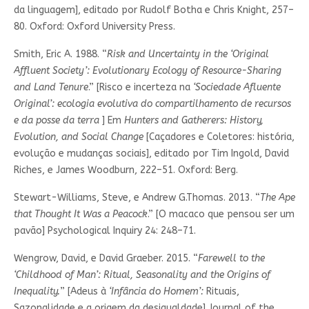
da linguagem], editado por Rudolf Botha e Chris Knight, 257–
80. Oxford: Oxford University Press.
Smith, Eric A. 1988. “
Risk and Uncertainty in the ‘Original
Affluent Society’: Evolutionary Ecology of Resource-Sharing
and Land Tenure
.” [Risco e incerteza na
‘Sociedade Afluente
Original’: ecologia evolutiva do compartilhamento de recursos
e da posse da terra
] Em
Hunters and Gatherers: History,
Evolution, and Social Change
[Caçadores e Coletores: história,
evolução e mudanças sociais], editado por Tim Ingold, David
Riches, e James Woodburn, 222–51. Oxford: Berg.
Stewart-Williams, Steve, e Andrew G.Thomas. 2013. “
The Ape
that Thought It Was a Peacock
.” [O macaco que pensou ser um
pavão] Psychological Inquiry 24: 248–71.
Wengrow, David, e David Graeber. 2015. “
Farewell to the
‘Childhood of Man’: Ritual, Seasonality and the Origins of
Inequality.
” [Adeus à
‘Infância do Homem’:
Rituais,
Sazonalidade e a origem da desigualdade] Journal of the