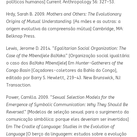
políticos humanos] Current Anthropology 56: 327–53.
Hrdy, Sarah B. 2009.
Mothers and Others: The Evolutionary
Origins of Mutual Understanding
. [As mães e as outras: a
origem evolutiva da compreensão mútua] Cambridge, MA:
Belknap Press.
Lewis, Jerome D. 2014. “
Egalitarian Social Organization: The
Case of the Mbendjele BaYaka
.” [Organização social igualtária:
o caso dos
BaYaka Mbendjele
] Em
Hunter-Gatherers of the
Congo Basin
[Caçadores-coletores da Bahía do Congo],
editado por Barry S. Hewlett, 219–43. New Brunswick, NJ:
Transaction.
Power, Camilla. 2009. “
Sexual Selection Models for the
Emergence of Symbolic Communication: Why They Should Be
Reversed
.” [Modelos de seleção sexual para o surgimento da
comunicação simbólica: porque eles deveriam ser invertidos]
Em
The Cradle of Language: Studies in the Evolution of
Language
[O berço da linguagem: estudos sobre a evolução