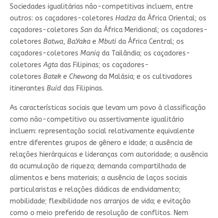
Sociedades igualitárias não-competitivas incluem, entre
outros: os caçadores-coletores
Hadza
da África Oriental; os
caçadores-coletores
San
da África Meridional; os caçadores-
coletores
Batwa
,
BaYaka
e
Mbuti
da África Central; os
caçadores-coletores
Maniq
da Tailândia; os caçadores-
coletores
Agta
das Filipinas; os caçadores-
coletores
Batek
e
Chewong
da Malásia; e os cultivadores
itinerantes
Buid
das Filipinas.
As características sociais que levam um povo à classificação
como não-competitivo ou assertivamente igualitário
incluem: representação social relativamente equivalente
entre diferentes grupos de gênero e idade; a ausência de
relações hierárquicas e lideranças com autoridade; a ausência
da acumulação de riqueza; demanda compartilhada de
alimentos e bens materiais; a ausência de laços sociais
particularistas e relações diádicas de endividamento;
mobilidade; flexibilidade nos arranjos de vida; e evitação
como o meio preferido de resolução de conflitos. Nem