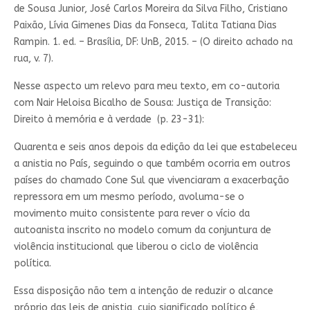
de Sousa Junior, José Carlos Moreira da Silva Filho, Cristiano
Paixão, Lívia Gimenes Dias da Fonseca, Talita Tatiana Dias
Rampin. 1. ed. – Brasília, DF: UnB, 2015. – (O direito achado na
rua, v. 7).
Nesse aspecto um relevo para meu texto, em co-autoria
com Nair Heloisa Bicalho de Sousa: Justiça de Transição:
Direito à memória e à verdade (p. 23-31):
Quarenta e seis anos depois da edição da lei que estabeleceu
a anistia no País, seguindo o que também ocorria em outros
países do chamado Cone Sul que vivenciaram a exacerbação
repressora em um mesmo período, avoluma-se o
movimento muito consistente para rever o vício da
autoanista inscrito no modelo comum da conjuntura de
violência institucional que liberou o ciclo de violência
política.
Essa disposição não tem a intenção de reduzir o alcance
próprio das leis de anistia, cujo significado político é,