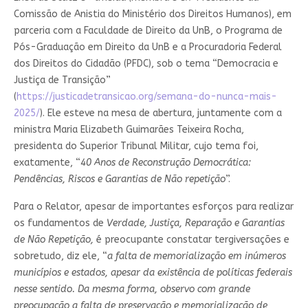
Comissão de Anistia do Ministério dos Direitos Humanos), em
parceria com a Faculdade de Direito da UnB, o Programa de
Pós-Graduação em Direito da UnB e a Procuradoria Federal
dos Direitos do Cidadão (PFDC), sob o tema “Democracia e
Justiça de Transição”
(
https://justicadetransicao.org/semana-do-nunca-mais-
2025/
). Ele esteve na mesa de abertura, juntamente com a
ministra Maria Elizabeth Guimarães Teixeira Rocha,
presidenta do Superior Tribunal Militar, cujo tema foi,
exatamente, “
40 Anos de Reconstrução Democrática:
Pendências, Riscos e Garantias de Não repetição
”.
Para o Relator, apesar de importantes esforços para realizar
os fundamentos de
Verdade, Justiça, Reparação e Garantias
de Não Repetição,
é preocupante constatar tergiversações e
sobretudo, diz ele, “
a falta de memorialização em inúmeros
municípios e estados, apesar da existência de políticas federais
nesse sentido. Da mesma forma, observo com grande
preocupação a falta de preservação e memorialização de