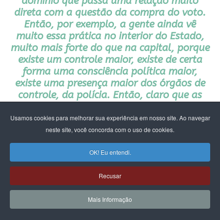
domínio que passa uma relação muito
direta com a questão da compra do voto.
Então, por exemplo, a gente ainda vê
muito essa prática no interior do Estado,
muito mais forte do que na capital, porque
existe um controle maior, existe de certa
forma uma consciência política maior,
existe uma presença maior dos órgãos de
controle, da polícia. Então, claro que as
facções elas fazem também esse cálculo, de
que elas entram aonde existem áreas mais
Usamos cookies para melhorar sua experiência em nosso site. Ao navegar
vulneráveis no sentido da segurança.
neste site, você concorda com o uso de cookies.
César Barreira
OK! Eu entendi.
Sociólogo e coordenador do LEV da UFC e
do INViPS
Recusar
Mais Informação
Então, é interessante essa relação entre terra, voto e