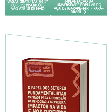
IMPLANTAÇÃO DA
VAGAS GRATUITAS EM 17
UNIVERSIDADE POPULAR DO
CURSOS; INSCRIÇÕES
AÇAÍ DE IGARAPÉ-MIRI - PARÁ-
VÃO ATÉ 18 DE MAIO
BRASIL