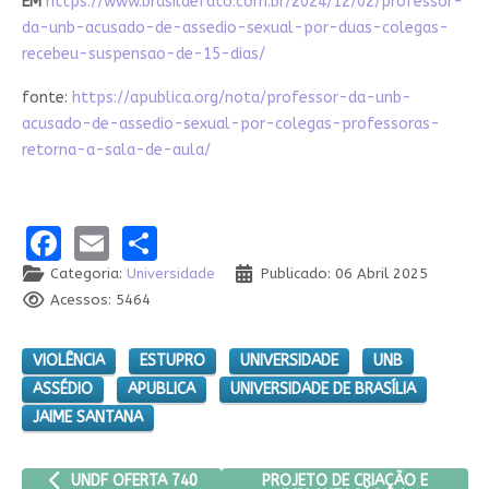
EM
https://www.brasildefato.com.br/2024/12/02/professor-
da-unb-acusado-de-assedio-sexual-por-duas-colegas-
recebeu-suspensao-de-15-dias/
fonte:
https://apublica.org/nota/professor-da-unb-
acusado-de-assedio-sexual-por-colegas-professoras-
retorna-a-sala-de-aula/
Facebook
Email
Share
Categoria:
Universidade
Publicado: 06 Abril 2025
Acessos: 5464
VIOLÊNCIA
ESTUPRO
UNIVERSIDADE
UNB
ASSÉDIO
APUBLICA
UNIVERSIDADE DE BRASÍLIA
JAIME SANTANA
ARTIGO ANTERIOR: UNDF OFERTA 740 VAGAS GRATUITAS EM 17
PRÓXIMO ARTIGO: PROJETO DE 
PROJETO DE CRIAÇÃO E
UNDF OFERTA 740