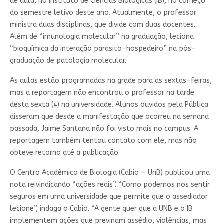
de aula, no Instituto de Ciências Biológicas (IB), no começo
do semestre letivo deste ano. Atualmente, o professor
ministra duas disciplinas, que divide com duas docentes.
Além de “imunologia molecular” na graduação, leciona
“bioquímica da interação parasito-hospedeiro” na pós-
graduação de patologia molecular.
As aulas estão programadas na grade para as sextas-feiras,
mas a reportagem não encontrou o professor na tarde
desta sexta (4) na universidade. Alunos ouvidos pela Pública
disseram que desde a manifestação que ocorreu na semana
passada, Jaime Santana não foi visto mais no campus. A
reportagem também tentou contato com ele, mas não
obteve retorno até a publicação.
O Centro Acadêmico de Biologia (Cabio — UnB) publicou uma
nota reivindicando “ações reais”. “Como podemos nos sentir
seguros em uma universidade que permite que o assediador
lecione”, indaga o Cabio. “A gente quer que a UNB e o IB
implementem ações que previnam assédio, violências, mas