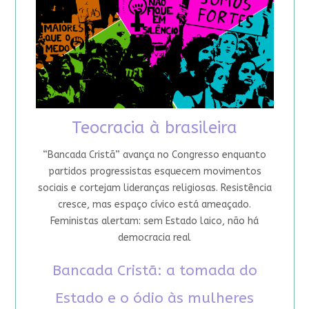
Teocracia à brasileira
“Bancada Cristã” avança no Congresso enquanto
partidos progressistas esquecem movimentos
sociais e cortejam lideranças religiosas. Resistência
cresce, mas espaço cívico está ameaçado.
Feministas alertam: sem Estado laico, não há
democracia real
Bancada Cristã: a tomada do
Estado e o ódio às mulheres