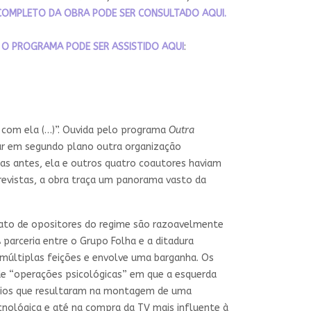
COMPLETO DA OBRA PODE SER CONSULTADO AQUI.
.
O PROGRAMA PODE SER ASSISTIDO AQUI
:
o com ela (…)”. Ouvida pelo programa
Outra
car em segundo plano outra organização
Dias antes, ela e outros quatro coautores haviam
evistas, a obra traça um panorama vasto da
inato de opositores do regime são razoavelmente
 parceria entre o Grupo Folha e a ditadura
múltiplas feições e envolve uma barganha. Os
de “operações psicológicas” em que a esquerda
poios que resultaram na montagem de uma
tecnológica e até na compra da TV mais influente à