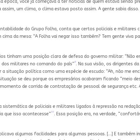
essa época, você já começava a ter notícias de quem estava sendo 
assim, um clima, o clima estava posto assim. A gente sabia disso
ntabilidade do Grupo Folha, conta que certos policiais e militare
ima da mesa: “A Folha vai negar isso também? Tem gente viva para
ios tinham uma posição clara de defesa do governo militar: “Não 
8
o dos militares no comando do país”
. Na sua visão, os dirigentes 
 a situação política como uma espécie de escudo: “Ah, não me ench
situação se deu porque os empresários acabaram ficando “meio de
 momento de corrida de contratação de pessoal de segurança etc. Ac
 sistemática de policiais e militares ligados à repressão na redaçã
10
ia que isso acontecesse”
. Essa posição era, na verdade, “confortá
implicava algumas facilidades para algumas pessoas. […] E também 