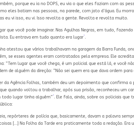
ambém, porque eu ia no DOPS, eu via o que eles faziam com as pe
omo eles batiam nas pessoas, na parede, com jato d’água. Eu morr
 eu vi isso, eu vi. Isso revolta a gente. Revolta e revolta muito.
ugar que você pode imaginar. Nas Agulhas Negras, em tudo, fazendo m
1
ista. Eu entrava em tudo quanto era lugar
.
nha atestou que vários trabalhavam na garagem da Barra Funda, on
ém, se esses agentes eram contratados pela empresa. Ele acredita 
: “Tem lugar que você chega, é um policial que está lá, e você não 
rdem de alguém da direção: “Não sei quem era que dava ordem para 
rter da Agência Folhas, também deu um depoimento que confirma a 
 que quando voltou a trabalhar, após sua prisão, reconheceu um c
3
m todo lugar tinha alguém”
. Ele fala, ainda, sobre os policiais qu
ública:
 repórteres de polícia que, basicamente, davam a palavra sempre
as coisas […] Na Folha da Tarde era praticamente toda a redação. E