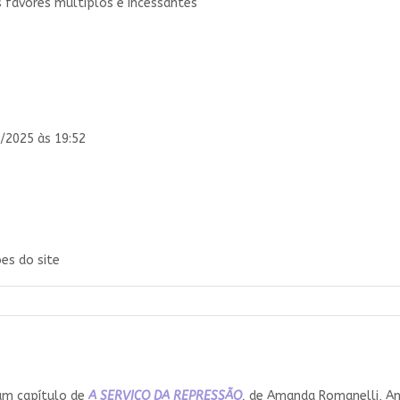
s favores múltiplos e incessantes
/2025 às 19:52
es do site
um capítulo de
A SERVIÇO DA REPRESSÃO
,
de Amanda Romanelli, Ana