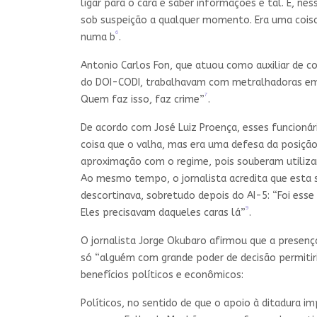
ligar para o cara e saber informações e tal. E, n
sob suspeição a qualquer momento. Era uma coisa 
6
numa b
.
Antonio Carlos Fon, que atuou como auxiliar de co
do DOI-CODI, trabalhavam com metralhadoras em c
7
Quem faz isso, faz crime”
.
De acordo com José Luiz Proença, esses funcionár
coisa que o valha, mas era uma defesa da posiçã
aproximação com o regime, pois souberam utilizar
Ao mesmo tempo, o jornalista acredita que esta 
descortinava, sobretudo depois do AI-5: “Foi esse
9
Eles precisavam daqueles caras lá”
.
O jornalista Jorge Okubaro afirmou que a presença
só “alguém com grande poder de decisão permitir
benefícios políticos e econômicos:
Políticos, no sentido de que o apoio à ditadura 