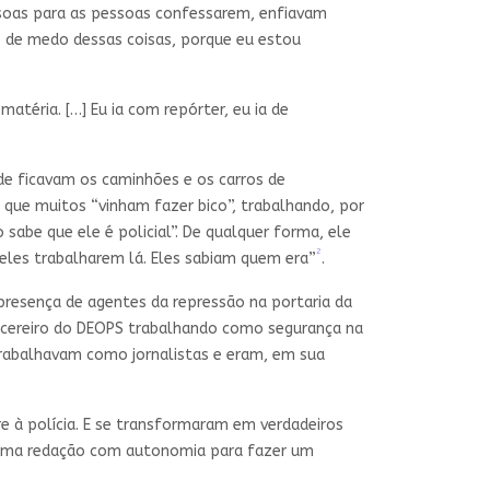
ssoas para as pessoas confessarem, enfiavam
o de medo dessas coisas, porque eu estou
atéria. […] Eu ia com repórter, eu ia de
de ficavam os caminhões e os carros de
que muitos “vinham fazer bico”, trabalhando, por
sabe que ele é policial”. De qualquer forma, ele
2
eles trabalharem lá. Eles sabiam quem era”
.
presença de agentes da repressão na portaria da
arcereiro do DEOPS trabalhando como segurança na
e trabalhavam como jornalistas e eram, em sua
 à polícia. E se transformaram em verdadeiros
ra uma redação com autonomia para fazer um