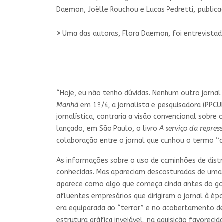
Daemon, Joëlle Rouchou e Lucas Pedretti, public
>
Uma das autoras, Flora Daemon, foi entrevista
“Hoje, eu não tenho dúvidas. Nenhum outro jornal
Manhã
em 1º/4
,
a jornalista e pesquisadora (PPC
jornalística, contraria a visão convencional sobr
lançado, em São Paulo, o livro
A serviço da repres
colaboração entre o jornal que cunhou o termo “d
As informações sobre o uso de caminhões de dist
conhecidas. Mas apareciam descosturadas de uma
aparece como algo que começa ainda antes do gol
afluentes empresários que dirigiram o jornal à 
era equiparada ao “terror” e no acobertamento 
estrutura gráfica invejável, na aquisição favorec