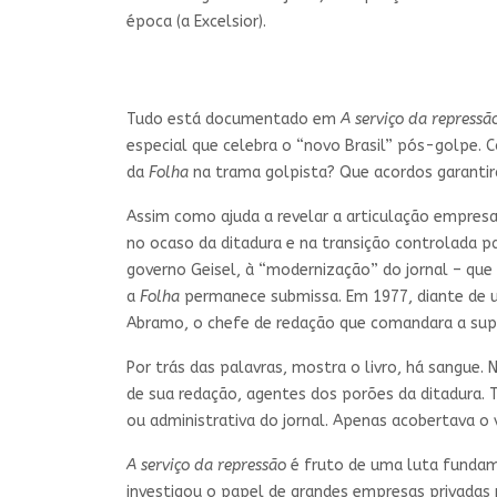
época (a Excelsior).
Tudo está documentado em
A serviço da repressã
especial que celebra o “novo Brasil” pós-golpe. 
da
Folha
na trama golpista? Que acordos garantir
Assim como ajuda a revelar a articulação empresa
no ocaso da ditadura e na transição controlada pa
governo Geisel, à “modernização” do jornal – que 
a
Folha
permanece submissa. Em 1977, diante de um
Abramo, o chefe de redação que comandara a supo
Por trás das palavras, mostra o livro, há sangue. 
de sua redação, agentes dos porões da ditadura. T
ou administrativa do jornal. Apenas acobertava o
A serviço da repressão
é fruto de uma luta fundame
investigou o papel de grandes empresas privadas 