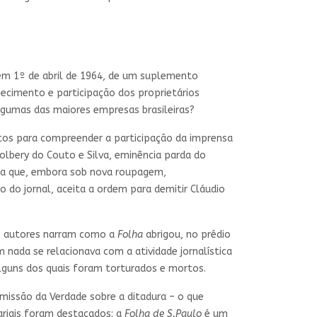
 em 1º de abril de 1964, de um suplemento
hecimento e participação dos proprietários
lgumas das maiores empresas brasileiras?
ntos para compreender a participação da imprensa
olbery do Couto e Silva, eminência parda do
vela que, embora sob nova roupagem,
o do jornal, aceita a ordem para demitir Cláudio
s autores narram como a
Folha
abrigou, no prédio
m nada se relacionava com a atividade jornalística
alguns dos quais foram torturados e mortos.
missão da Verdade sobre a ditadura – o que
ariais foram destacados: a
Folha de S.Paulo
é um