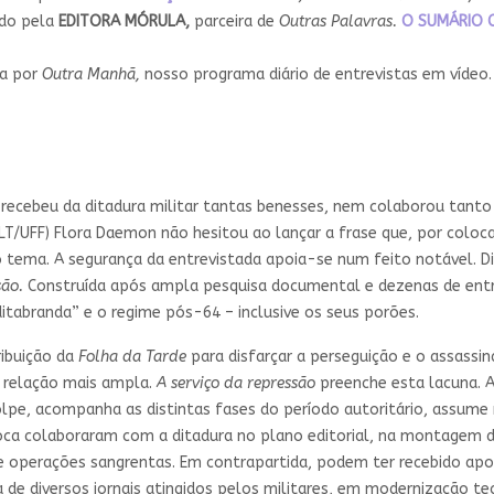
ado pela
EDITORA MÓRULA,
parceira de
Outras Palavras.
O SUMÁRIO 
da por
Outra Manhã,
nosso programa diário de entrevistas em vídeo
 recebeu da ditadura militar tantas benesses, nem colaborou tant
ULT/UFF) Flora Daemon não hesitou ao lançar a frase que, por colo
e o tema. A segurança da entrevistada apoia-se num feito notável. 
são.
Construída após ampla pesquisa documental e dezenas de entr
itabranda” e o regime pós-64 – inclusive os seus porões.
ribuição da
Folha da Tarde
para disfarçar a perseguição e o assass
 relação mais ampla.
A serviço da repressão
preenche esta lacuna. A
pe, acompanha as distintas fases do período autoritário, assume 
época colaboraram com a ditadura no plano editorial, na montagem 
de operações sangrentas. Em contrapartida, podem ter recebido a
ida de diversos jornais atingidos pelos militares, em modernização 