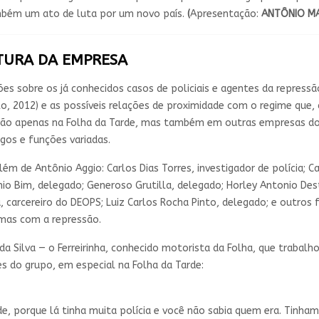
ambém um ato de luta por um novo país.
(
Apresentação:
ANTÔNIO MA
UTURA DA EMPRESA
es sobre os já conhecidos casos de policiais e agentes da repress
llo, 2012) e as possíveis relações de proximidade com o regime que, 
não apenas na Folha da Tarde, mas também em outras empresas do 
gos e funções variadas.
m de Antônio Aggio: Carlos Dias Torres, investigador de polícia; 
io Bim, delegado; Generoso Grutilla, delegado; Horley Antonio Des
na, carcereiro do DEOPS; Luiz Carlos Rocha Pinto, delegado; e outro
mas com a repressão.
da Silva — o Ferreirinha, conhecido motorista da Folha, que traba
s do grupo, em especial na Folha da Tarde:
e, porque lá tinha muita polícia e você não sabia quem era. Tinha