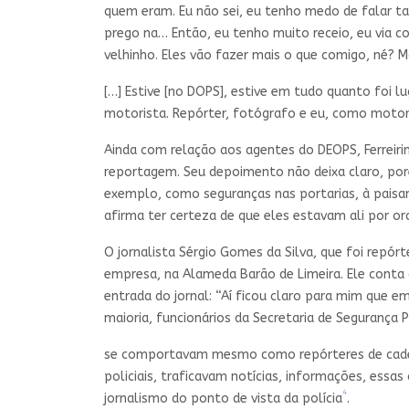
quem eram. Eu não sei, eu tenho medo de falar t
prego na… Então, eu tenho muito receio, eu via c
velhinho. Eles vão fazer mais o que comigo, né? Mas
[…] Estive [no DOPS], estive em tudo quanto foi l
motorista. Repórter, fotógrafo e eu, como motor
Ainda com relação aos agentes do DEOPS, Ferreiri
reportagem. Seu depoimento não deixa claro, por
exemplo, como seguranças nas portarias, à paisana
afirma ter certeza de que eles estavam ali por o
O jornalista Sérgio Gomes da Silva, que foi repó
empresa, na Alameda Barão de Limeira. Ele conta
entrada do jornal: “Aí ficou claro para mim que e
maioria, funcionários da Secretaria de Segurança P
se comportavam mesmo como repórteres de cadeia,
policiais, traficavam notícias, informações, ess
4
jornalismo do ponto de vista da polícia
.