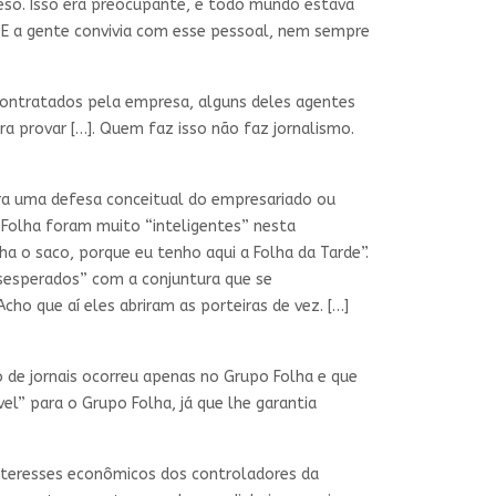
preso. Isso era preocupante, e todo mundo estava
. E a gente convivia com esse pessoal, nem sempre
s contratados pela empresa, alguns deles agentes
 provar […]. Quem faz isso não faz jornalismo.
era uma defesa conceitual do empresariado ou
da Folha foram muito “inteligentes” nesta
a o saco, porque eu tenho aqui a Folha da Tarde”.
sesperados” com a conjuntura que se
ho que aí eles abriram as porteiras de vez. […]
o de jornais ocorreu apenas no Grupo Folha e que
vel” para o Grupo Folha, já que lhe garantia
interesses econômicos dos controladores da