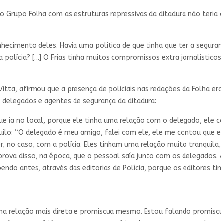
o Grupo Folha com as estruturas repressivas da ditadura não teria 
ecimento deles. Havia uma política de que tinha que ter a segura
 polícia? […] O Frias tinha muitos compromissos extra jornalístico
 Vitta, afirmou que a presença de policiais nas redações da Folha 
 delegados e agentes de segurança da ditadura:
que ia no local, porque ele tinha uma relação com o delegado, ele c
quilo: “O delegado é meu amigo, falei com ele, ele me contou que es
, no caso, com a polícia. Eles tinham uma relação muito tranquila
a prova disso, na época, que o pessoal saía junto com os delegados
bendo antes, através das editorias de Polícia, porque os editores t
e uma relação mais direta e promíscua mesmo. Estou falando promí