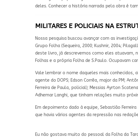
deles. Conhecer a história narrada pela obra é t
MILITARES E POLICIAIS NA ESTR
Nossa pesquisa buscou avançar com as investigaçõ
Grupo Folha (Sequeira, 2000; Kushnir, 2004; Pilaga
deste livro, já descrevemos como eles atuavam, 
Folhas e a própria Folha de S.Paulo. Ocupavam car
Vale lembrar o nome daqueles mais conhecidos, alé
agente do DOPS; Edson Corrêa, major da PM; Antôn
Ferreira de Paula, policial); Messias Ayrton Scate
Adhemar Langhi, que tinham relações muito próxi
Em depoimento dado à equipe, Sebastião Ferreira 
que havia vários agentes da repressão nas redaçõe
Eu não gostava muito do pessoal da Folha da Tard