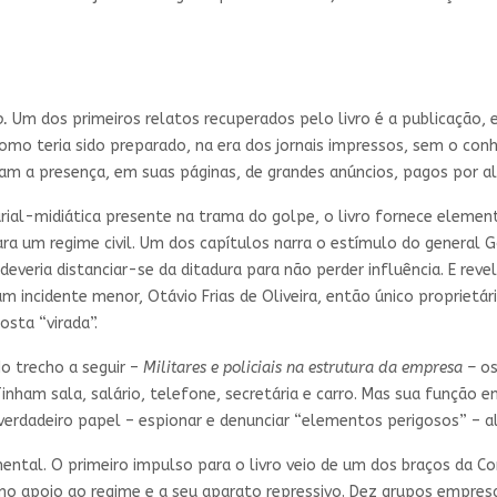
o.
Um dos primeiros relatos recuperados pelo livro é a publicação,
Como teria sido preparado, na era dos jornais impressos, sem o con
am a presença, em suas páginas, de grandes anúncios, pagos por a
rial-midiática presente na trama do golpe, o livro fornece eleme
ra um regime civil. Um dos capítulos narra o estímulo do general G
deveria distanciar-se da ditadura para não perder influência. E re
 incidente menor, Otávio Frias de Oliveira, então único proprietári
sta “virada”.
No trecho a seguir –
Militares e policiais na estrutura da empresa –
o
inham sala, salário, telefone, secretária e carro. Mas sua função e
 verdadeiro papel – espionar e denunciar “elementos perigosos” – 
ntal. O primeiro impulso para o livro veio de um dos braços da Co
no apoio ao regime e a seu aparato repressivo. Dez grupos empres