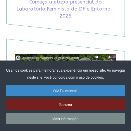
Começa a etapa presencial do
Laboratório Feminista do DF e Entorno -
2026
Usamos cookies para melhorar sua experiência em nosso site. Ao navegar
neste site, você concorda com o uso de cookies.
OK! Eu entendi.
Recusar
Mais Informação
TV KIRIMURÊ NO ENCERRAMENTO DO LABORATÓRIO
DE SALVADOR