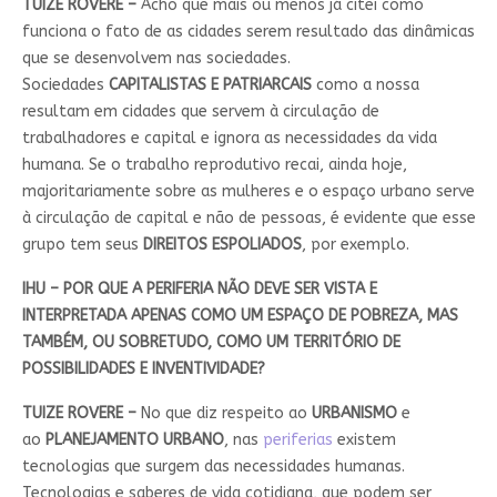
TUIZE ROVERE –
Acho que mais ou menos já citei como
funciona o fato de as cidades serem resultado das dinâmicas
que se desenvolvem nas sociedades.
Sociedades
CAPITALISTAS E PATRIARCAIS
como a nossa
resultam em cidades que servem à circulação de
trabalhadores e capital e ignora as necessidades da vida
humana. Se o trabalho reprodutivo recai, ainda hoje,
majoritariamente sobre as mulheres e o espaço urbano serve
à circulação de capital e não de pessoas, é evidente que esse
grupo tem seus
DIREITOS ESPOLIADOS
, por exemplo.
IHU – POR QUE A PERIFERIA NÃO DEVE SER VISTA E
INTERPRETADA APENAS COMO UM ESPAÇO DE POBREZA, MAS
TAMBÉM, OU SOBRETUDO, COMO UM TERRITÓRIO DE
POSSIBILIDADES E INVENTIVIDADE?
TUIZE ROVERE –
No que diz respeito ao
URBANISMO
e
ao
PLANEJAMENTO URBANO
, nas
periferias
existem
tecnologias que surgem das necessidades humanas.
Tecnologias e saberes de vida cotidiana, que podem ser