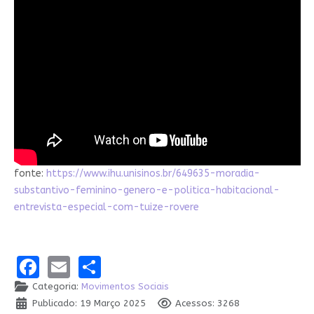
fonte:
https://www.ihu.unisinos.br/649635-moradia-
substantivo-feminino-genero-e-politica-habitacional-
entrevista-especial-com-tuize-rovere
Facebook
Email
Share
Categoria:
Movimentos Sociais
Publicado: 19 Março 2025
Acessos: 3268