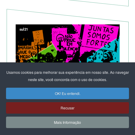
Usamos cookies para melhorar sua experiência em nosso site. Ao navegar
neste site, você concorda com o uso de cookies.
Teocracia à brasileira
OK! Eu entendi.
“Bancada Cristã” avança no Congresso enquanto
Recusar
partidos progressistas esquecem movimentos
sociais e cortejam lideranças religiosas. Resistência
Mais Informação
cresce, mas espaço cívico está ameaçado.
Feministas alertam: sem Estado laico, não há