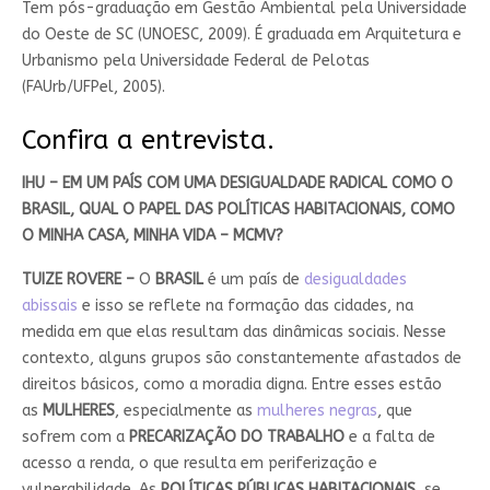
Tem pós-graduação em Gestão Ambiental pela Universidade
do Oeste de SC (UNOESC, 2009). É graduada em Arquitetura e
Urbanismo pela Universidade Federal de Pelotas
(FAUrb/UFPel, 2005).
Confira a entrevista.
IHU – EM UM PAÍS COM UMA DESIGUALDADE RADICAL COMO O
BRASIL, QUAL O PAPEL DAS POLÍTICAS HABITACIONAIS, COMO
O MINHA CASA, MINHA VIDA – MCMV?
TUIZE ROVERE –
O
BRASIL
é um país de
desigualdades
abissais
e isso se reflete na formação das cidades, na
medida em que elas resultam das dinâmicas sociais. Nesse
contexto, alguns grupos são constantemente afastados de
direitos básicos, como a moradia digna. Entre esses estão
as
MULHERES
, especialmente as
mulheres negras
, que
sofrem com a
PRECARIZAÇÃO DO TRABALHO
e a falta de
acesso a renda, o que resulta em periferização e
vulnerabilidade. As
POLÍTICAS PÚBLICAS HABITACIONAIS
, se