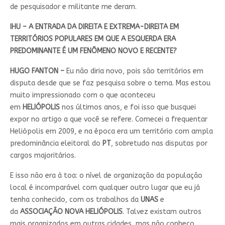
de pesquisador e militante me deram.
IHU – A ENTRADA DA DIREITA E EXTREMA-DIREITA EM
TERRITÓRIOS POPULARES EM QUE A ESQUERDA ERA
PREDOMINANTE É UM FENÔMENO NOVO E RECENTE?
HUGO FANTON –
Eu não diria novo, pois são territórios em
disputa desde que se faz pesquisa sobre o tema. Mas estou
muito impressionado com o que aconteceu
em
HELIÓPOLIS
nos últimos anos, e foi isso que busquei
expor no artigo a que você se refere. Comecei a frequentar
Heliópolis em 2009, e na época era um território com ampla
predominância eleitoral do
PT
, sobretudo nas disputas por
cargos majoritários.
E isso não era à toa: o nível de organização da população
local é incomparável com qualquer outro lugar que eu já
tenha conhecido, com os trabalhos da
UNAS
e
da
ASSOCIAÇÃO NOVA HELIÓPOLIS
. Talvez existam outros
mais organizados em outras cidades, mas não conheço.