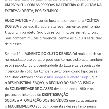
UM PARALELO COM AS PESSOAS DA PERIFERIA QUE VOTAM NA
EXTREMA-DIREITA, POR EXEMPLO?
HUGO FANTON –
Apesar de buscar acompanhar a
POLÍTICA
DOS EUA
e ter escrito sobre ela recentemente, prefiro não
traçar um paralelo. São países com muitas semelhanças,
mas também muitas diferenças, dentre as quais a estrutura
de classes.
Sei que lá o
AUMENTO DO CUSTO DE VIDA
foi muito decisivo
no resultado eleitoral, e pelo que temos visto aqui também
está impactando a popularidade do Lula e as pesquisas de
intenção de voto. Eu também levantaria como hipóteses,
seguindo autores como o
Ruy Braga
e o
André Singer
, que
a
DESINDUSTRIALIZAÇÃO
, o
DECLÍNIO DO SINDICALISMO
e
da
SOLIDARIEDADE DE CLASSES
desde os anos 1980 e os
processos intensos de
DESINTEGRAÇÃO
SOCIAL
e
ATOMIZAÇÃO DOS INDIVÍDUOS
que caracterizam
o
NEOLIBERALISMO
são componentes desses fenômenos