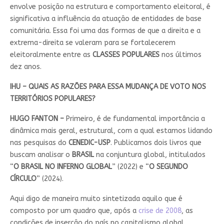
envolve posição na estrutura e comportamento eleitoral, é
significativa a influência da atuação de entidades de base
comunitária. Essa foi uma das formas de que a direita e a
extrema-direita se valeram para se fortalecerem
eleitoralmente entre as
CLASSES POPULARES
nos últimos
dez anos.
IHU – QUAIS AS RAZÕES PARA ESSA MUDANÇA DE VOTO NOS
TERRITÓRIOS POPULARES?
HUGO FANTON –
Primeiro, é de fundamental importância a
dinâmica mais geral, estrutural, com a qual estamos lidando
nas pesquisas do
CENEDIC-USP
. Publicamos dois livros que
buscam analisar o
BRASIL
na conjuntura global, intitulados
“
O BRASIL NO INFERNO GLOBAL
” (2022) e “
O SEGUNDO
CÍRCULO
” (2024).
Aqui digo de maneira muito sintetizada aquilo que é
composto por um quadro que, após a
crise de 2008
, as
condições de inserção do país no capitalismo global