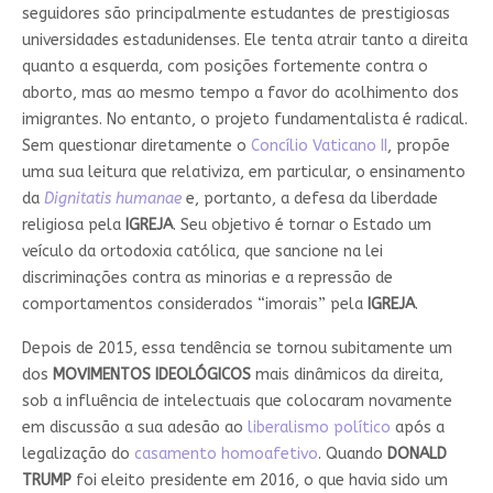
seguidores são principalmente estudantes de prestigiosas
universidades estadunidenses. Ele tenta atrair tanto a direita
quanto a esquerda, com posições fortemente contra o
aborto, mas ao mesmo tempo a favor do acolhimento dos
imigrantes. No entanto, o projeto fundamentalista é radical.
Sem questionar diretamente o
Concílio Vaticano II
, propõe
uma sua leitura que relativiza, em particular, o ensinamento
da
Dignitatis humanae
e, portanto, a defesa da liberdade
religiosa pela
IGREJA
. Seu objetivo é tornar o Estado um
veículo da ortodoxia católica, que sancione na lei
discriminações contra as minorias e a repressão de
comportamentos considerados “imorais” pela
IGREJA
.
Depois de 2015, essa tendência se tornou subitamente um
dos
MOVIMENTOS IDEOLÓGICOS
mais dinâmicos da direita,
sob a influência de intelectuais que colocaram novamente
em discussão a sua adesão ao
liberalismo político
após a
legalização do
casamento homoafetivo
. Quando
DONALD
TRUMP
foi eleito presidente em 2016, o que havia sido um