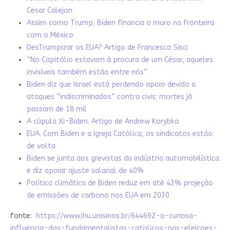
Cesar Calejon
Assim como Trump, Biden financia o muro na fronteira
com o México
DesTrumpizar os EUA? Artigo de Francesco Sisci
“No Capitólio estavam à procura de um César, aqueles
invisíveis também estão entre nós”
Biden diz que Israel está perdendo apoio devido a
ataques “indiscriminados” contra civis; mortes já
passam de 18 mil
A cúpula Xi-Biden. Artigo de Andrew Korybko
EUA. Com Biden e a Igreja Católica, os sindicatos estão
de volta
Biden se junta aos grevistas da indústria automobilística
e diz apoiar ajuste salarial de 40%
Política climática de Biden reduz em até 43% projeção
de emissões de carbono nos EUA em 2030
fonte:
https://www.ihu.unisinos.br/644692-a-curiosa-
influencia-dos-fundamentalistas-catolicos-nas-eleicoes-