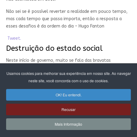
Não sei se é possível reverter a realidade em pouco tempo,
mas cada tempo que passa importa, então a resposta a
esses desafios é da ordem do dia – Hugo Fanton
Tweet.
Destruição do estado social
Neste início de governo, muito se fala das bravatas
de
Trump
na política internacional, mas algumas ações
Usamos cookies para melhorar sua experiência em nosso site. Ao navegar
significativas passam despercebidas, ou não recebem a
neste site, você concorda com o uso de cookies.
devida atenção, como um pacote aprovado esta semana
na
CÂMARA DOS REPRESENTANTES
de
ISENÇÃO
OK! Eu entendi.
TRIBUTÁRIA
para amplos setores empresariais e que pode ter
como consequência uma redução de programas sociais,
Recusar
como o
MEDICARE
e o
MEDICAID
.
Mais Informação
As consequências sociais disso podem ser explosivas, ainda
mais levando em conta que
TRUMP
é o presidente mais mal