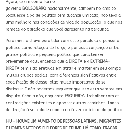
Agora, assim como foi no
governo
BOLSONARO
nacionalmente, também no âmbito
local esse tipo de política tem alcance limitado, não leva a
uma melhora nas condições de vida da população, o que nos
remete ao paradoxo que você apresenta na pergunta.
Para mim, a chave para lidar com esse paradoxo é pensar a
política como relação de força, e por essa conjunção entre
grande política e pequena política que caracterizei
brevemente aqui, entendo que a
DIREITA
e a
EXTREMA-
DIREITA
têm sido efetivas em atrair e manter em seu campo
muitos grupos sociais, com diferenças significativas entre
cada fração de classe, algo muito importante de se
distinguir. E não podemos esquecer que isso está sempre em
disputa. Cabe a nós, enquanto
ESQUERDA
, trabalhar com as
contradições existentes e apontar outros caminhos, tanto
de direção à sociedade quanto no fazer cotidiano da política.
IHU – HOUVE UM AUMENTO DE PESSOAS LATINAS, IMIGRANTES
E HOMENS NEGROS ELEITORES DE TRUMP. HÁ COMO TRAÇAR