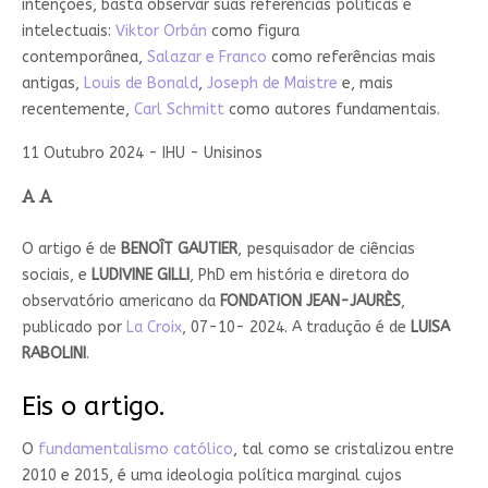
intenções, basta observar suas referências políticas e
intelectuais:
Viktor Orbán
como figura
contemporânea,
Salazar e Franco
como referências mais
antigas,
Louis de Bonald
,
Joseph de Maistre
e, mais
recentemente,
Carl Schmitt
como autores fundamentais.
11 Outubro 2024 - IHU - Unisinos
O artigo é de
BENOÎT GAUTIER
, pesquisador de ciências
sociais, e
LUDIVINE GILLI
, PhD em história e diretora do
observatório americano da
FONDATION JEAN-JAURÈS
,
publicado por
La Croix
, 07-10- 2024. A tradução é de
LUISA
RABOLINI
.
Eis o artigo.
O
fundamentalismo católico
, tal como se cristalizou entre
2010 e 2015, é uma ideologia política marginal cujos