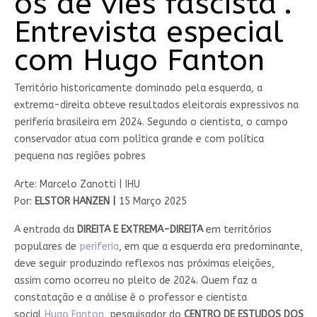
os de viés fascista”.
Entrevista especial
com Hugo Fanton
Território historicamente dominado pela esquerda, a
extrema-direita obteve resultados eleitorais expressivos na
periferia brasileira em 2024. Segundo o cientista, o campo
conservador atua com política grande e com política
pequena nas regiões pobres
Arte: Marcelo Zanotti | IHU
Por:
ELSTOR HANZEN |
15 Março 2025
A entrada da
DIREITA E EXTREMA-DIREITA
em territórios
populares de
periferia
, em que a esquerda era predominante,
deve seguir produzindo reflexos nas próximas eleições,
assim como ocorreu no pleito de 2024. Quem faz a
constatação e a análise é o professor e cientista
social
Hugo Fanton
, pesquisador do
CENTRO DE ESTUDOS DOS