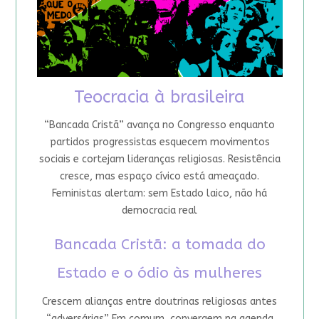
Teocracia à brasileira
“Bancada Cristã” avança no Congresso enquanto
partidos progressistas esquecem movimentos
sociais e cortejam lideranças religiosas. Resistência
cresce, mas espaço cívico está ameaçado.
Feministas alertam: sem Estado laico, não há
democracia real
Bancada Cristã: a tomada do
Estado e o ódio às mulheres
Crescem alianças entre doutrinas religiosas antes
“adversárias”. Em comum, convergem na agenda