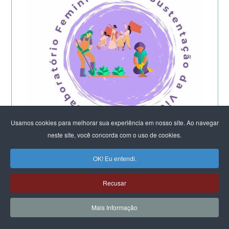
Usamos cookies para melhorar sua experiência em nosso site. Ao navegar
neste site, você concorda com o uso de cookies.
OK! Eu entendi.
Começa a etapa presencial do
Laboratório Feminista do DF e Entorno -
Recusar
2026
Mais Informação