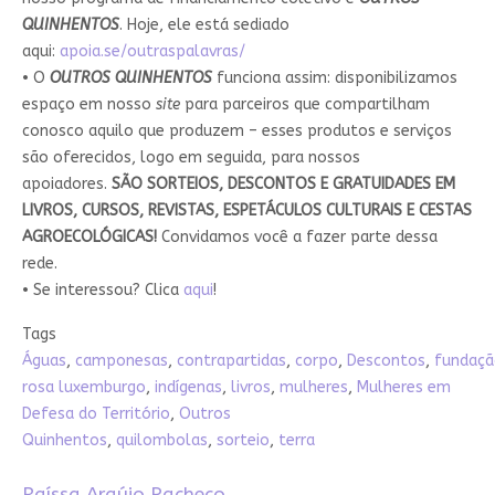
QUINHENTOS
. Hoje, ele está sediado
aqui:
apoia.se/outraspalavras/
• O
OUTROS QUINHENTOS
funciona assim: disponibilizamos
espaço em nosso
site
para parceiros que compartilham
conosco aquilo que produzem – esses produtos e serviços
são oferecidos, logo em seguida, para nossos
apoiadores.
SÃO SORTEIOS, DESCONTOS E GRATUIDADES EM
LIVROS, CURSOS, REVISTAS, ESPETÁCULOS CULTURAIS E CESTAS
AGROECOLÓGICAS!
Convidamos você a fazer parte dessa
rede.
• Se interessou? Clica
aqui
!
Tags
Águas
,
camponesas
,
contrapartidas
,
corpo
,
Descontos
,
fundaçã
rosa luxemburgo
,
indígenas
,
livros
,
mulheres
,
Mulheres em
Defesa do Território
,
Outros
Quinhentos
,
quilombolas
,
sorteio
,
terra
Raíssa Araújo Pacheco