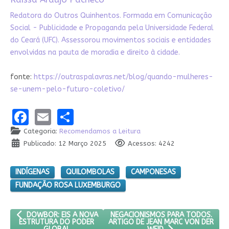
Redatora do Outros Quinhentos. Formada em Comunicação
Social - Publicidade e Propaganda pela Universidade Federal
do Ceará (UFC). Assessorou movimentos sociais e entidades
envolvidas na pauta de moradia e direito à cidade.
fonte:
https://outraspalavras.net/blog/quando-mulheres-
se-unem-pelo-futuro-coletivo/
Facebook
Email
Share
Categoria:
Recomendamos a Leitura
Publicado: 12 Março 2025
Acessos: 4242
INDÍGENAS
QUILOMBOLAS
CAMPONESAS
FUNDAÇÃO ROSA LUXEMBURGO
ARTIGO ANTERIOR: DOWBOR: EIS A NOVA ESTRUTURA DO PODER
PRÓXIMO ARTIGO: NEGACIONISMOS 
NEGACIONISMOS PARA TODOS.
DOWBOR: EIS A NOVA
ARTIGO DE JEAN MARC VON DER
ESTRUTURA DO PODER