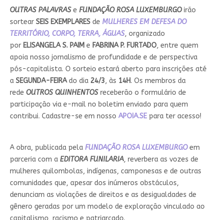
OUTRAS PALAVRAS
e
FUNDAÇÃO ROSA LUXEMBURGO
irão
sortear
SEIS EXEMPLARES
de
MULHERES EM DEFESA DO
TERRITÓRIO, CORPO, TERRA, ÁGUAS
, organizado
por
ELISANGELA S. PAIM
e
FABRINA P. FURTADO
, entre quem
apoia nosso jornalismo de profundidade e de perspectiva
pós-capitalista. O sorteio estará aberto para inscrições até
a
SEGUNDA-FEIRA
do dia
24/3
, às
14H
. Os membros da
rede
OUTROS QUINHENTOS
receberão o formulário de
participação via e-mail no boletim enviado para quem
contribui. Cadastre-se em nosso
APOIA.SE
para ter acesso!
A obra, publicada pela
FUNDAÇÃO ROSA LUXEMBURGO
em
parceria com a
EDITORA FUNILARIA
, reverbera as vozes de
mulheres quilombolas, indígenas, camponesas e de outras
comunidades que, apesar dos inúmeros obstáculos,
denunciam as violações de direitos e as desigualdades de
gênero geradas por um modelo de exploração vinculado ao
capitalismo, racismo e patriarcado.