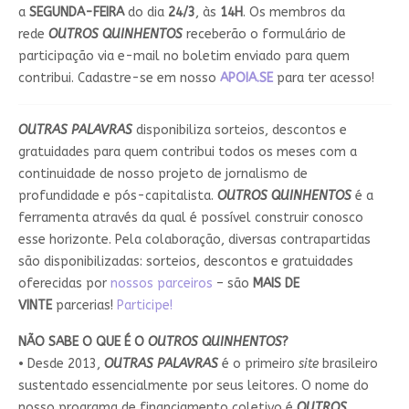
a
SEGUNDA-FEIRA
do dia
24/3
, às
14H
. Os membros da
rede
OUTROS QUINHENTOS
receberão o formulário de
participação via e-mail no boletim enviado para quem
contribui. Cadastre-se em nosso
APOIA.SE
para ter acesso!
OUTRAS PALAVRAS
disponibiliza sorteios, descontos e
gratuidades para quem contribui todos os meses com a
continuidade de nosso projeto de jornalismo de
profundidade e pós-capitalista.
OUTROS QUINHENTOS
é a
ferramenta através da qual é possível construir conosco
esse horizonte. Pela colaboração, diversas contrapartidas
são disponibilizadas: sorteios, descontos e gratuidades
oferecidas por
nossos parceiros
– são
MAIS DE
VINTE
parcerias!
Participe!
NÃO SABE O QUE É O
OUTROS QUINHENTOS
?
• Desde 2013,
OUTRAS PALAVRAS
é o primeiro
site
brasileiro
sustentado essencialmente por seus leitores. O nome do
nosso programa de financiamento coletivo é
OUTROS