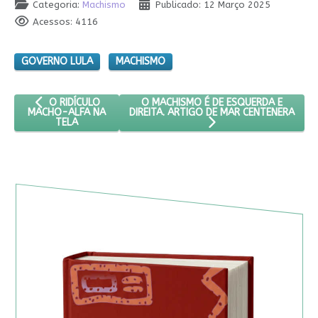
Categoria:
Machismo
Publicado: 12 Março 2025
Acessos: 4116
GOVERNO LULA
MACHISMO
ARTIGO ANTERIOR: O RIDÍCULO MACHO-ALFA NA TELA
PRÓXIMO ARTIGO: O MACHISMO É DE E
O MACHISMO É DE ESQUERDA E
O RIDÍCULO
DIREITA. ARTIGO DE MAR CENTENERA
MACHO-ALFA NA
TELA