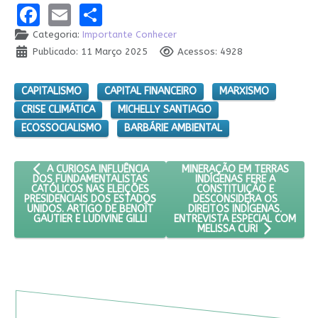
Facebook
Email
Share
Categoria:
Importante Conhecer
Publicado: 11 Março 2025
Acessos: 4928
CAPITALISMO
CAPITAL FINANCEIRO
MARXISMO
CRISE CLIMÁTICA
MICHELLY SANTIAGO
ECOSSOCIALISMO
BARBÁRIE AMBIENTAL
ARTIGO ANTERIOR: A CURIOSA INFLUÊNCIA DOS FUNDAMENTALIS
PRÓXIMO ARTIGO: MINERAÇÃO 
MINERAÇÃO EM TERRAS
A CURIOSA INFLUÊNCIA
INDÍGENAS FERE A
DOS FUNDAMENTALISTAS
CONSTITUIÇÃO E
CATÓLICOS NAS ELEIÇÕES
DESCONSIDERA OS
PRESIDENCIAIS DOS ESTADOS
DIREITOS INDÍGENAS.
UNIDOS. ARTIGO DE BENOÎT
ENTREVISTA ESPECIAL COM
GAUTIER E LUDIVINE GILLI
MELISSA CURI