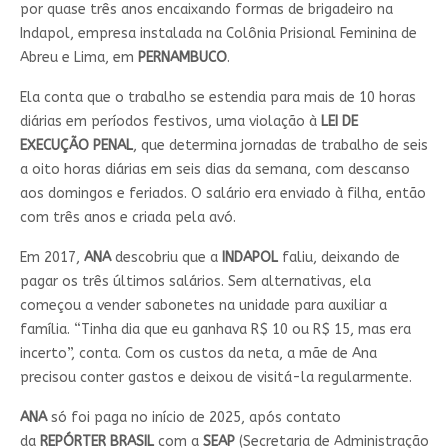
por quase três anos encaixando formas de brigadeiro na
Indapol, empresa instalada na Colônia Prisional Feminina de
Abreu e Lima, em
PERNAMBUCO
.
Ela conta que o trabalho se estendia para mais de 10 horas
diárias em períodos festivos, uma violação à
LEI DE
EXECUÇÃO PENAL
, que determina jornadas de trabalho de seis
a oito horas diárias em seis dias da semana, com descanso
aos domingos e feriados. O salário era enviado à filha, então
com três anos e criada pela avó.
Em 2017,
ANA
descobriu que a
INDAPOL
faliu, deixando de
pagar os três últimos salários. Sem alternativas, ela
começou a vender sabonetes na unidade para auxiliar a
família. “Tinha dia que eu ganhava R$ 10 ou R$ 15, mas era
incerto”, conta. Com os custos da neta, a mãe de Ana
precisou conter gastos e deixou de visitá-la regularmente.
ANA
só foi paga no início de 2025, após contato
da
REPÓRTER
BRASIL
com a
SEAP
(Secretaria de Administração