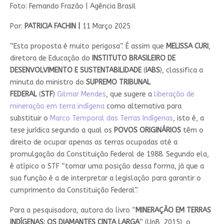
Foto: Fernando Frazão | Agência Brasil
Por:
PATRICIA FACHIN |
11 Março 2025
“Esta proposta é muito perigosa”. É assim que
MELISSA CURI
,
diretora de Educação do
INSTITUTO BRASILEIRO DE
DESENVOLVIMENTO E SUSTENTABILIDADE
(
IABS
), classifica a
minuta do ministro do
SUPREMO TRIBUNAL
FEDERAL
(
STF
)
Gilmar Mendes
, que sugere a
liberação de
mineração em terra indígena
como alternativa para
substituir o
Marco Temporal das Terras Indígenas
, isto é, a
tese jurídica segundo a qual os
POVOS ORIGINÁRIOS
têm o
direito de ocupar apenas as terras ocupadas até a
promulgação da Constituição Federal de 1988. Segundo ela,
é atípico o STF “tomar uma posição dessa forma, já que a
sua função é a de interpretar a legislação para garantir o
cumprimento da Constituição Federal”.
Para a pesquisadora, autora do livro “
MINERAÇÃO EM TERRAS
INDÍGENAS: OS DIAMANTES CINTA LARGA
” (UnB, 2015), o