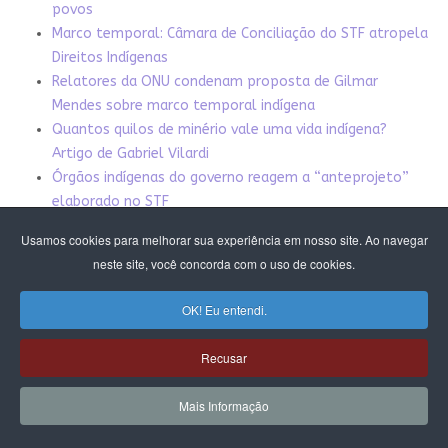
povos
Marco temporal: Câmara de Conciliação do STF atropela
Direitos Indígenas
Relatores da ONU condenam proposta de Gilmar
Mendes sobre marco temporal indígena
Quantos quilos de minério vale uma vida indígena?
Artigo de Gabriel Vilardi
Órgãos indígenas do governo reagem a “anteprojeto”
elaborado no STF
Avanço de garimpo em terras indígenas alerta para
Usamos cookies para melhorar sua experiência em nosso site. Ao navegar
novos meios de lavagem de ouro
neste site, você concorda com o uso de cookies.
Mineração em terras indígenas. Carta aberta à direção da
Universidade Federal do Amazonas
OK! Eu entendi.
Ausência do Estado e narrativa distorcida favorecem
mineração em terras indígenas. Entrevista especial com
Recusar
Suely Araújo
Garimpo está destruindo vidas e terras indígenas com
Mais Informação
apoio do governo. Entrevista com Luísa Molina
Como a mineração devasta as terras dos índios