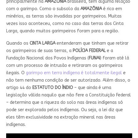
principalmente na
AMAZÔNIA
brasileira, tem alguma relação
com o garimpo. Como o subsolo da
AMAZÔNIA
é rico em
minérios, as terras são invadidas por garimpeiros. Muitas
vezes isso aconteceu, como no caso das terras dos Cinta
Larga, quando muitos garimpeiros foram para a região.
Quando os
CINTA LARGA
entenderam que tinham que retirar
os garimpeiros de suas terras, a
POLÍCIA FEDERAL
e a
Fundação Nacional dos Povos Indígenas (
FUNAI
) foram até lá
com um processo de intrusão e retiraram os garimpeiros
ilegais. O
garimpo em terra indígena é totalmente ilegal
e
não tem nenhuma condição de ser autorizado. Além disso, o
artigo 44 do
ESTATUTO DO ÍNDIO
– que ainda é uma
legislação válida naquilo que não fere a Constituição Federal
– determina que a riqueza do solo nas áreas indígenas só
pode ser explorada pelos indígenas. Ou seja, a lei diz que
eles têm exclusividade na extração mineral nas áreas
indígenas.