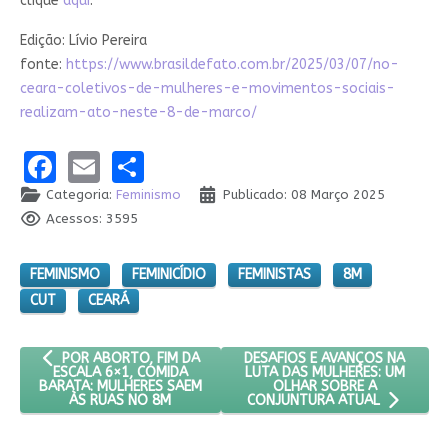
clique
aqui
.
Edição: Lívio Pereira
fonte:
https://www.brasildefato.com.br/2025/03/07/no-
ceara-coletivos-de-mulheres-e-movimentos-sociais-
realizam-ato-neste-8-de-marco/
Facebook
Email
Share
Categoria:
Feminismo
Publicado: 08 Março 2025
Acessos: 3595
FEMINISMO
FEMINICÍDIO
FEMINISTAS
8M
CUT
CEARÁ
ARTIGO ANTERIOR: POR ABORTO, FIM DA ESCALA 6×1, COMIDA
PRÓXIMO ARTIGO: DESAFIOS E
DESAFIOS E AVANÇOS NA
POR ABORTO, FIM DA
LUTA DAS MULHERES: UM
ESCALA 6×1, COMIDA
OLHAR SOBRE A
BARATA: MULHERES SAEM
ÀS RUAS NO 8M
CONJUNTURA ATUAL