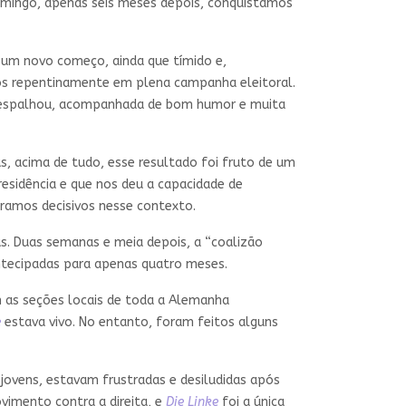
omingo, apenas seis meses depois, conquistamos
a um novo começo, ainda que tímido e,
imos repentinamente em plena campanha eleitoral.
se espalhou, acompanhada de bom humor e muita
s, acima de tudo, esse resultado foi fruto de um
sidência e que nos deu a capacidade de
eramos decisivos nesse contexto.
. Duas semanas e meia depois, a “coalizão
ntecipadas para apenas quatro meses.
m as seções locais de toda a Alemanha
e
estava vivo. No entanto, foram feitos alguns
ovens, estavam frustradas e desiludidas após
ovimento contra a direita, e
Die Linke
foi a única