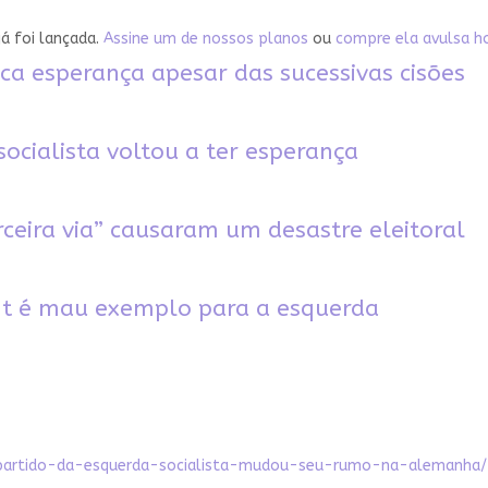
já foi lançada.
Assine um de nossos planos
ou
compre ela avulsa h
ca esperança apesar das sucessivas cisões
socialista voltou a ter esperança
rceira via” causaram um desastre eleitoral
ht é mau exemplo para a esquerda
-partido-da-esquerda-socialista-mudou-seu-rumo-na-alemanha/