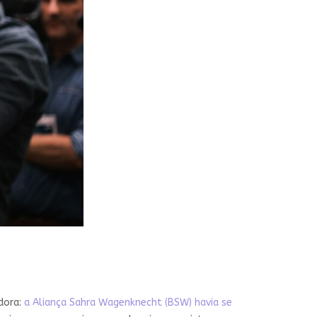
dora:
a Aliança Sahra Wagenknecht (BSW) havia se