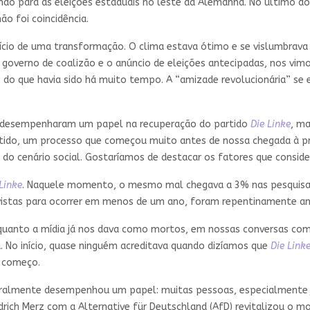
o para as eleições estaduais no leste da Alemanha. No último d
ão foi coincidência.
início de uma transformação. O clima estava ótimo e se vislumbrav
o governo de coalizão e o anúncio de eleições antecipadas, nos v
o do que havia sido há muito tempo. A “amizade revolucionária” 
is desempenharam um papel na recuperação do partido
Die Linke
, ma
ido, um processo que começou muito antes de nossa chegada à pre
do cenário social. Gostaríamos de destacar os fatores que consid
Linke
. Naquele momento, o mesmo mal chegava a 3% nas pesquisas
evistas para ocorrer em menos de um ano, foram repentinamente a
enquanto a mídia já nos dava como mortos, em nossas conversas co
. No início, quase ninguém acreditava quando dizíamos que
Die Link
o começo.
uralmente desempenhou um papel: muitas pessoas, especialmente j
drich Merz com a Alternative für Deutschland (AfD) revitalizou o m