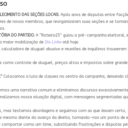
sso
LECIMENTO DAS SEÇÕES LOCAIS.
Após anos de disputas entre facçõ
s de novos membros, que reorganizaram suas seções e se tornaram 
os.
ÓRIA DO PARTIDO.
A “Roteiro25” guiou a pré-campanha eleitoral, i
 a maior mobilização de
Die Linke
até hoje.
 calculadora de aluguel abusivo e reuniões de inquilinos trouxeram 
s como controle de aluguel, preços altos e impostos sobre grandes
.”
Colocamos a luta de classes no centro da campanha, deixando c
mos uma narrativa comum e eliminamos discursos excessivamente
onalizamos nossa atuação digital, com mensagens segmentadas que
s, mas testamos abordagens e seguimos com as que davam certo, p
s mesmo diante do avanço da direita, tornando-nos um ponto de e
e comportar como um time, substituindo frustrações e disputas pe