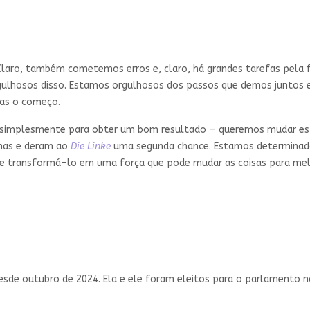
. Claro, também cometemos erros e, claro, há grandes tarefas pela
gulhosos disso. Estamos orgulhosos dos passos que demos juntos 
nas o começo.
l simplesmente para obter um bom resultado — queremos mudar est
nas e deram ao
Die Linke
uma segunda chance. Estamos determinados 
e e transformá-lo em uma força que pode mudar as coisas para me
esde outubro de 2024. Ela e ele foram eleitos para o parlamento 