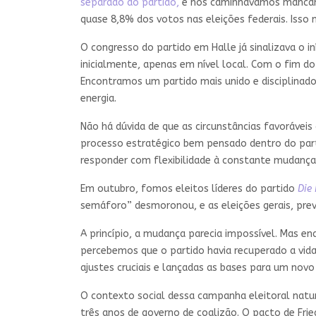
separado do partido,
e nós caminhávamos mancand
quase 8,8% dos votos nas eleições federais. Isso n
O congresso do partido em Halle já sinalizava o 
inicialmente, apenas em nível local. Com o fim d
Encontramos um partido mais unido e disciplinad
energia.
Não há dúvida de que as circunstâncias favoráve
processo estratégico bem pensado dentro do part
responder com flexibilidade à constante mudança 
Em outubro, fomos eleitos líderes do partido
Die 
semáforo” desmoronou, e as eleições gerais, pr
A princípio, a mudança parecia impossível. Mas 
percebemos que o partido havia recuperado a vida
ajustes cruciais e lançadas as bases para um nov
O contexto social dessa campanha eleitoral nat
três anos de governo de coalizão. O pacto de Frie