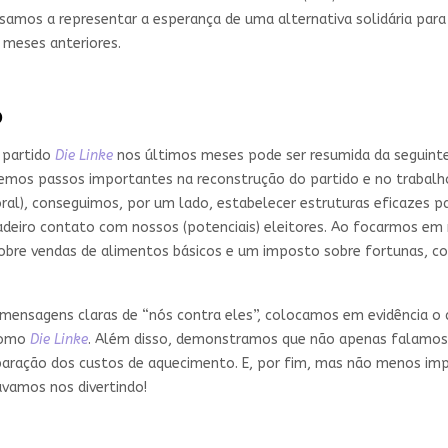
amos a representar a esperança de uma alternativa solidária para 
 meses anteriores.
o
 partido
Die Linke
nos últimos meses pode ser resumida da seguint
mos passos importantes na reconstrução do partido e no trabalh
al), conseguimos, por um lado, estabelecer estruturas eficazes p
adeiro contato com nossos (potenciais) eleitores. Ao focarmos em 
sobre vendas de alimentos básicos e um imposto sobre fortunas, c
ensagens claras de “nós contra eles”, colocamos em evidência o q
como
Die Linke
. Além disso, demonstramos que não apenas falamo
paração dos custos de aquecimento. E, por fim, mas não menos imp
vamos nos divertindo!