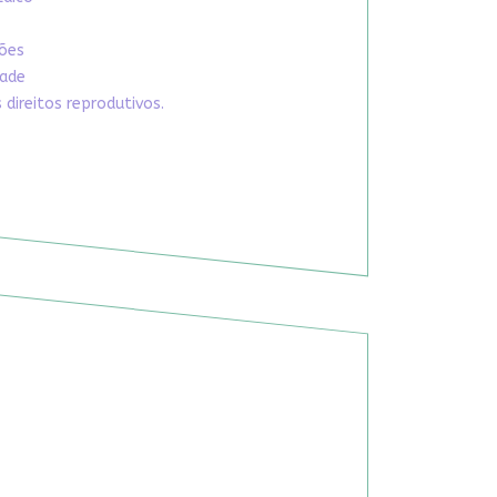
xões
dade
direitos reprodutivos.