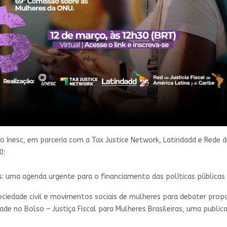
, o Inesc, em parceria com a Tax Justice Network, Latindadd e Rede d
0:
tos: uma agenda urgente para o financiamento das políticas públicas
sociedade civil e movimentos sociais de mulheres para debater prop
de no Bolso – Justiça Fiscal para Mulheres Brasileiras, uma public