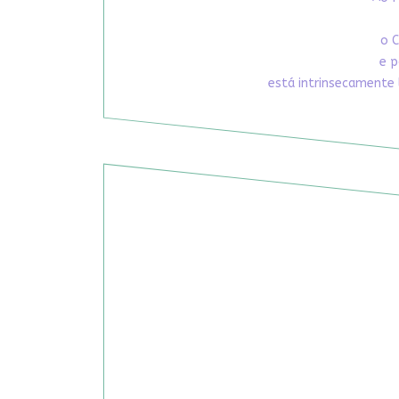
o C
e p
está intrinsecamente 