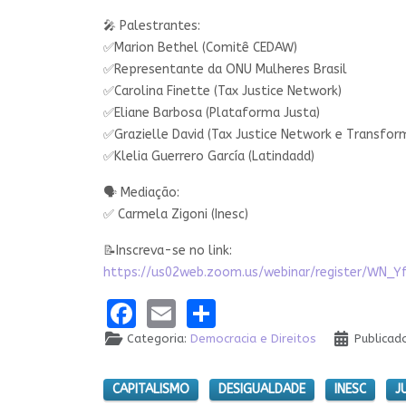
🎤 Palestrantes:
✅Marion Bethel (Comitê CEDAW)
✅Representante da ONU Mulheres Brasil
✅Carolina Finette (Tax Justice Network)
✅Eliane Barbosa (Plataforma Justa)
✅Grazielle David (Tax Justice Network e Transfor
✅Klelia Guerrero García (Latindadd)
🗣 Mediação:
✅ Carmela Zigoni (Inesc)
📝Inscreva-se no link:
https://us02web.zoom.us/webinar/register/WN_Y
Facebook
Email
Share
Categoria:
Democracia e Direitos
Publicad
CAPITALISMO
DESIGUALDADE
INESC
J