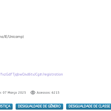
ma/IE/Unicamp)
ffxzGdfTjqbwQ4d6tvJCg#/registration
o: 07 Março 2025
Acessos: 6215
USTIÇA
DESIGUALDADE DE GÊNERO
DESIGUALDADE DE CLASSE