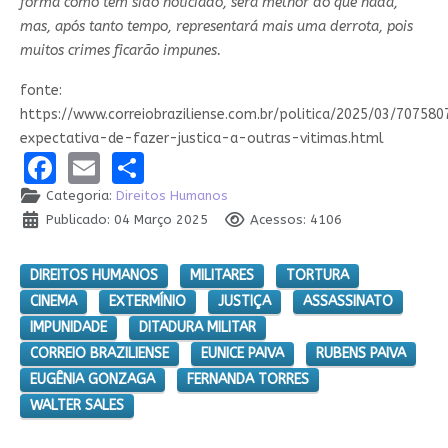
forma como tem sido noticiado, será melhor do que nada,
mas, após tanto tempo, representará mais uma derrota, pois
muitos crimes ficarão impunes.
fonte:
https://www.correiobraziliense.com.br/politica/2025/03/707580
expectativa-de-fazer-justica-a-outras-vitimas.html
Facebook
Email
Share
Categoria:
Direitos Humanos
Publicado: 04 Março 2025
Acessos: 4106
DIREITOS HUMANOS
MILITARES
TORTURA
CINEMA
EXTERMÍNIO
JUSTIÇA
ASSASSINATO
IMPUNIDADE
DITADURA MILITAR
CORREIO BRAZILIENSE
EUNICE PAIVA
RUBENS PAIVA
EUGÊNIA GONZAGA
FERNANDA TORRES
WALTER SALES