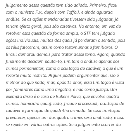
julgamento dessa questão tem sido adiado. Primeiro, ficou
com o ministro Fux, depois com Toffoli, e ainda aguarda
análise. Se as ações mencionadas tivessem sido julgadas, já
teriam efeito geral, pois são coletivas. No entanto, em vez de
resolver essa questão de forma ampla, o STF tem julgado
ações individuais, muitas das quais já perderam o sentido, pois
os réus faleceram, assim como testemunhas e familiares. O
Brasil demorou demais para tratar desse tema. Agora, quando
finalmente decidem pautá-lo, limitam a análise apenas aos
crimes permanentes, como a ocultação de cadáver, o que é um
recorte muito restrito. Alguns podem argumentar que isso é
melhor do que nada, mas, após 15 anos, essa limitação é vista
por familiares como uma migalha, e não como justiça. Um
exemplo disso é o caso de Rubens Paiva, que envolve quatro
crimes: homicídio qualificado, fraude processual, ocultação de
cadáver e formação de quadrilha armada. Se essa limitação
prevalecer, apenas um dos quatro crimes será analisado, e isso
se repete em várias outras ações. Se o julgamento ocorrer da