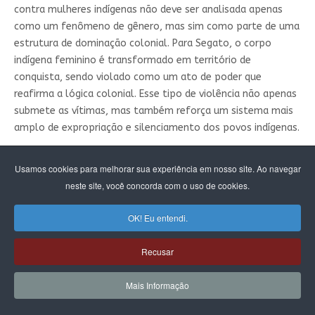
contra mulheres indígenas não deve ser analisada apenas
como um fenômeno de gênero, mas sim como parte de uma
estrutura de dominação colonial. Para Segato, o corpo
indígena feminino é transformado em território de
conquista, sendo violado como um ato de poder que
reafirma a lógica colonial. Esse tipo de violência não apenas
submete as vítimas, mas também reforça um sistema mais
amplo de expropriação e silenciamento dos povos indígenas.
A conexão entre expropriação territorial e violência sexual é
Usamos cookies para melhorar sua experiência em nosso site. Ao navegar
evidente. A invasão de territórios indígenas por garimpeiros,
neste site, você concorda com o uso de cookies.
fazendeiros e outros agentes externos contribui para a
violência contra meninas indígenas. Nesses contextos, a
OK! Eu entendi.
ausência do Estado e a impunidade encorajam a exploração
sexual e outras formas de violência.
Recusar
Além da violência sexual, o racismo institucional contribui
para a manutenção da impunidade e da negligência em
Mais Informação
relação às meninas indígenas. Dados do Ministério Público