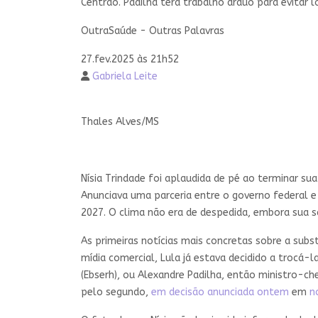
Centrão. Padilha terá trabalho árduo para evitar 
OutraSaúde - Outras Palavras
27.fev.2025 às 21h52
Gabriela Leite
Thales Alves/MS
Nísia Trindade
foi aplaudida de pé ao terminar sua
Anunciava uma parceria entre o governo federal e
2027. O clima não era de despedida, embora sua s
As primeiras notícias mais concretas sobre a subs
mídia comercial, Lula já estava decidido a trocá-l
(Ebserh), ou Alexandre Padilha, então ministro-ch
pelo segundo,
em decisão anunciada ontem
em
n