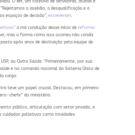
modou. O 8M, um coletivo de servidoras, alunas e
“Rejeitamos o assédio, a desqualificação e a
os espaços de decisão”,
escreveram
.
peitosa”
a má condução desse início de
reforma
ser, mas a forma como isso ocorreu não condiz
 pasta após anos de destruição pela equipe de
a USP, ao
Outra Saúde
. “Primeiramente, por sua
 Saúde e no comando nacional do Sistema Único de
do cargo.
stra teve um papel crucial. Destacou, em primeiro
arro-chefe” do ministério.
mento público, articulação com setor privado, e
s cuidados paliativos como novidades