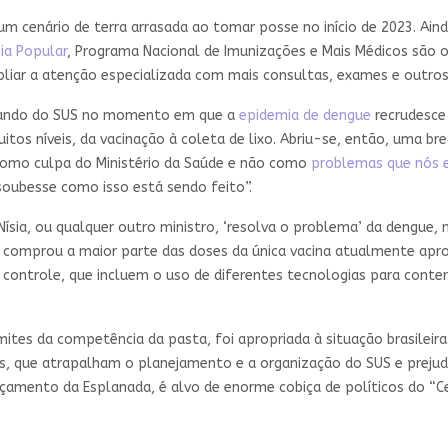
um cenário de terra arrasada ao tomar posse no início de 2023. Ai
ia Popular
, Programa Nacional de Imunizações e Mais Médicos são
pliar a atenção especializada com mais consultas, exames e outros
omando do SUS no momento em que a
epidemia de dengue
recrudesce 
s níveis, da vacinação à coleta de lixo. Abriu-se, então, uma brec
como culpa do Ministério da Saúde e não como
problemas que nós 
soubesse como isso está sendo feito”.
ísia, ou qualquer outro ministro, ‘resolva o problema’ da dengue, 
: comprou a maior parte das doses da única vacina atualmente aprov
e controle, que incluem o uso de diferentes tecnologias para conte
mites da competência da pasta, foi apropriada à situação brasileir
s, que atrapalham o planejamento e a organização do SUS e preju
rçamento da Esplanada, é alvo de enorme cobiça de políticos do “C