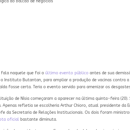
lógica do balcão de negócios
 fala naquele que foi o
último evento público
antes de sua demissã
 o Instituto Butantan, para ampliar a produção de vacinas contra a
aída fosse certa. Teria o evento servido para amenizar os desgaste
tituição de Nísia começaram a aparecer na última quinta-feira (20).
a. Apenas refletia se escolheria Arthur Chioro, atual presidente da 
efe da Secretaria de Relações Institucionais. Os dois foram minist
ota oficial
bastante diminuta.