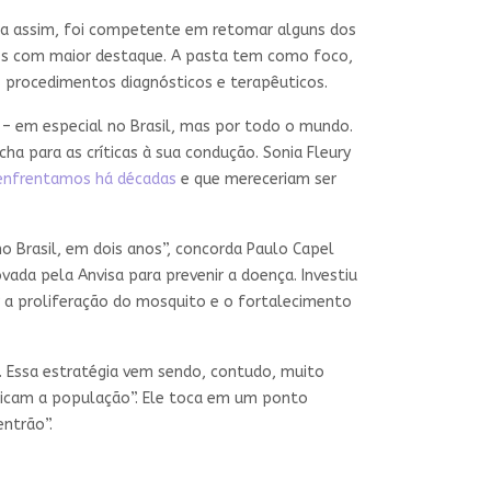
nda assim, foi competente em retomar alguns dos
 os com maior destaque. A pasta tem como foco,
 procedimentos diagnósticos e terapêuticos.
– em especial no Brasil, mas por todo o mundo.
ha para as críticas à sua condução. Sonia Fleury
enfrentamos há décadas
e que mereceriam ser
no Brasil, em dois anos”, concorda Paulo Capel
ada pela Anvisa para prevenir a doença. Investiu
r a proliferação do mosquito e o fortalecimento
a. Essa estratégia vem sendo, contudo, muito
dicam a população”. Ele toca em um ponto
entrão”.