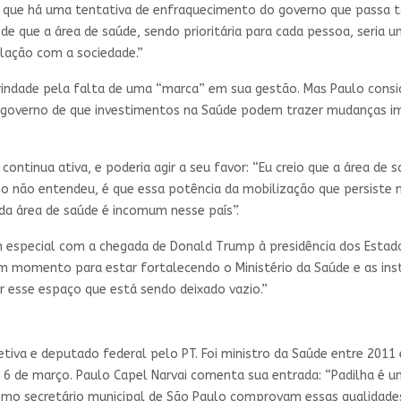
s, que há uma tentativa de enfraquecimento do governo que passa 
 de que a área de saúde, sendo prioritária para cada pessoa, seria
lação com a sociedade.”
rindade pela falta de uma “marca” em sua gestão. Mas Paulo consid
 governo de que investimentos na Saúde podem trazer mudanças im
continua ativa, e poderia agir a seu favor: “Eu creio que a área de
no não entendeu, é que essa potência da mobilização que persiste n
da área de saúde é incomum nesse país”.
m especial com a chegada de Donald Trump à presidência dos Estad
 um momento para estar fortalecendo o Ministério da Saúde e as in
 esse espaço que está sendo deixado vazio.”
tiva e deputado federal pelo PT. Foi ministro da Saúde entre 2011
a 6 de março. Paulo Capel Narvai comenta sua entrada: “Padilha é u
omo secretário municipal de São Paulo comprovam essas qualidades