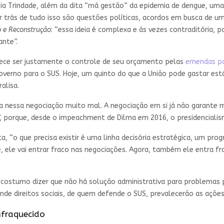
ísia Trindade, além da dita “má gestão” da epidemia de dengue, um
or trás de tudo isso são questões políticas, acordos em busca de 
 e Reconstrução
: “essa ideia é complexa e às vezes contraditória, 
ante”.
arece ser justamente o controle de seu orçamento pelas
emendas p
verno para o SUS. Hoje, um quinto do que a União pode gastar está
ralisa.
ra nessa negociação muito mal. A negociação em si já não garante m
”, porque, desde o impeachment de Dilma em 2016, o presidenciali
ta, “o que precisa existir é uma linha decisória estratégica, um pr
 ele vai entrar fraco nas negociações. Agora, também ele entra fra
ostumo dizer que não há solução administrativa para problemas po
nde direitos sociais, de quem defende o SUS, prevalecerão as ações
fraquecido