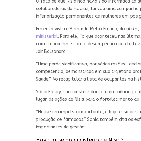
O fato de que Nísia não havia sido informada da d
colaboradoras da Fiocruz, lançou uma campanha pe
inferiorização permanentes de mulheres em posiç
Em entrevista a Bernardo Mello Franco, do
Globo
,
ministerial
. Para ele, “o que aconteceu nas últim
com a coragem e com o desempenho que ela teve no
Jair Bolsonaro.
“Uma perda significativa, por várias razões”, decl
competência, demonstrada em sua trajetória prof
Saúde.” Ao recapitular a lista de ocupantes na his
Sônia Fleury, sanitarista e doutora em ciência pol
lugar, as ações de Nísia para o fortalecimento d
“Houve um impulso importante, e hoje essa área co
produção de fármacos.” Sonia também cita os esfo
importantes da gestão.
Havia crise no ministério de Nísia?