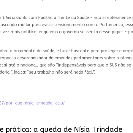
er
liberalizante
com Padilha à frente da Saúde – não simplesmente 
 buscando mudar para evitar tensionamento com o Parlamento, essa
a vez mais político, enquanto o governo se isenta desse papel – p
sobre o orçamento da saúde, e lutar bastante para proteger e ampli
 impacto desorganizador de emendas parlamentares sobre o planejam
local até o nacional, que são “indispensáveis para que o SUS não 
ia’”. Indica: “seu trabalho não será nada fácil”.
27/por-que-nisia-trindade-caiu/
e prática: a queda de Nísia Trindade