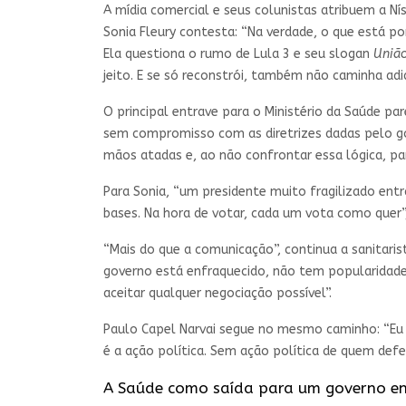
A mídia comercial e seus colunistas atribuem a N
Sonia Fleury contesta: “Na verdade, o que está p
Ela questiona o rumo de Lula 3 e seu slogan
União
jeito. E se só reconstrói, também não caminha adi
O principal entrave para o Ministério da Saúde p
sem compromisso com as diretrizes dadas pelo go
mãos atadas e, ao não confrontar essa lógica, pa
Para Sonia, “um presidente muito fragilizado ent
bases. Na hora de votar, cada um vota como quer
“Mais do que a comunicação”, continua a sanitaris
governo está enfraquecido, não tem popularidade,
aceitar qualquer negociação possível”.
Paulo Capel Narvai segue no mesmo caminho: “Eu c
é a ação política. Sem ação política de quem defe
A Saúde como saída para um governo en