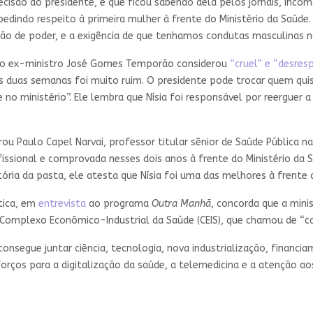
ecisão do presidente, e que ficou sabendo dela pelos jornais, inco
dindo respeito à primeira mulher à frente do Ministério da Saúde. 
ão de poder, e a exigência de que tenhamos condutas masculinas n
 o ex-ministro José Gomes Temporão considerou
“cruel” e “desres
as duas semanas foi muito ruim. O presidente pode trocar quem qui
 ministério”. Ele lembra que Nísia foi responsável por reerguer a
arou Paulo Capel Narvai, professor titular sênior de Saúde Pública n
issional e comprovada nesses dois anos à frente do Ministério da
tória da pasta, ele atesta que Nísia foi uma das melhores à frente 
ítica, em
entrevista
ao programa
Outra Manhã
, concorda que a mini
o Complexo Econômico-Industrial da Saúde (CEIS), que chamou de “c
nsegue juntar ciência, tecnologia, nova industrialização, financia
rços para a digitalização da saúde, a telemedicina e a atenção ao