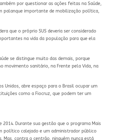
também por questionar as ações feitas na Saúde,
 um palanque importante de mobilização política,
era que o próprio SUS deveria ser considerado
portantes na vida da população para que ela
 saúde se distingue muito das demais, porque
o movimento sanitário, na Frente pela Vida, na
os Unidos, abre espaço para o Brasil ocupar um
stituições como a Fiocruz, que podem ter um
 e 2014. Durante sua gestão que o programa Mais
m político calejado e um administrador público
. Mas, contra o centrão, ninguém nunca está