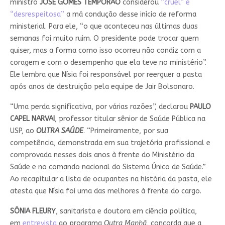
ministro
JOSÉ GOMES TEMPORÃO
considerou
“cruel” e
“desrespeitosa”
a má condução desse início de reforma
ministerial. Para ele, “o que aconteceu nas últimas duas
semanas foi muito ruim. O presidente pode trocar quem
quiser, mas a forma como isso ocorreu não condiz com a
coragem e com o desempenho que ela teve no ministério”.
Ele lembra que Nísia foi responsável por reerguer a pasta
após anos de destruição pela equipe de Jair Bolsonaro.
“Uma perda significativa, por várias razões”, declarou
PAULO
CAPEL NARVAI
, professor titular sênior de Saúde Pública na
USP, ao
OUTRA SAÚDE
. “Primeiramente, por sua
competência, demonstrada em sua trajetória profissional e
comprovada nesses dois anos à frente do Ministério da
Saúde e no comando nacional do Sistema Único de Saúde.”
Ao recapitular a lista de ocupantes na história da pasta, ele
atesta que Nísia foi uma das melhores à frente do cargo.
SÔNIA FLEURY
, sanitarista e doutora em ciência política,
em
entrevista
ao programa
Outra Manhã
, concorda que a