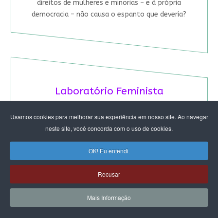
direitos de mulheres e minorias – e à própria
democracia – não causa o espanto que deveria?
Laboratório Feminista
de Território no DF e Entorno
Usamos cookies para melhorar sua experiência em nosso site. Ao navegar
neste site, você concorda com o uso de cookies.
2026 FORMATURA
OK! Eu entendi.
Recusar
Mais Informação