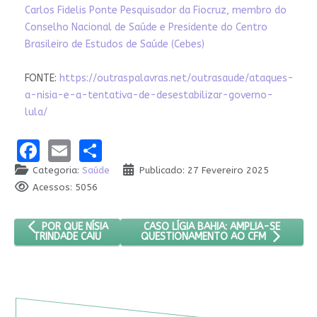
Carlos Fidelis Ponte Pesquisador da Fiocruz, membro do
Conselho Nacional de Saúde e Presidente do Centro
Brasileiro de Estudos de Saúde (Cebes)
FONTE:
https://outraspalavras.net/outrasaude/ataques-
a-nisia-e-a-tentativa-de-desestabilizar-governo-
lula/
Facebook
Email
Share
Categoria:
Saúde
Publicado: 27 Fevereiro 2025
Acessos: 5056
ARTIGO ANTERIOR: POR QUE NÍSIA TRINDADE CAIU
PRÓXIMO ARTIGO: CASO LÍGIA BAHIA
CASO LÍGIA BAHIA: AMPLIA-SE
POR QUE NÍSIA
TRINDADE CAIU
QUESTIONAMENTO AO CFM