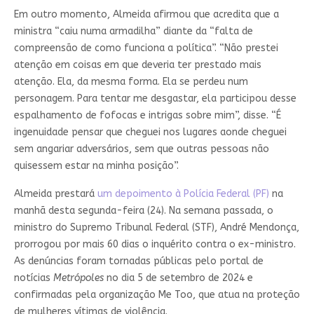
Em outro momento, Almeida afirmou que acredita que a
ministra “caiu numa armadilha” diante da “falta de
compreensão de como funciona a política”. “Não prestei
atenção em coisas em que deveria ter prestado mais
atenção. Ela, da mesma forma. Ela se perdeu num
personagem. Para tentar me desgastar, ela participou desse
espalhamento de fofocas e intrigas sobre mim”, disse. “É
ingenuidade pensar que cheguei nos lugares aonde cheguei
sem angariar adversários, sem que outras pessoas não
quisessem estar na minha posição”.
Almeida prestará
um depoimento à Polícia Federal (PF)
na
manhã desta segunda-feira (24). Na semana passada, o
ministro do Supremo Tribunal Federal (STF), André Mendonça,
prorrogou por mais 60 dias o inquérito contra o ex-ministro.
As denúncias foram tornadas públicas pelo portal de
notícias
Metrópoles
no dia 5 de setembro de 2024 e
confirmadas pela organização Me Too, que atua na proteção
de mulheres vítimas de violência.