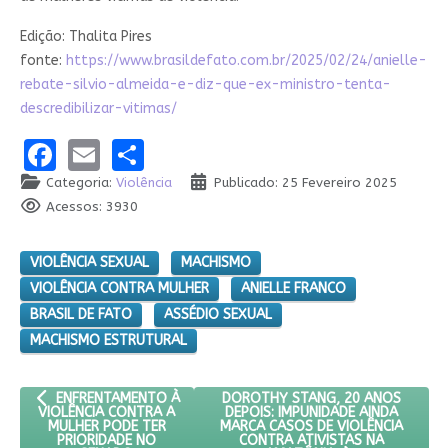
Edição: Thalita Pires
fonte:
https://www.brasildefato.com.br/2025/02/24/anielle-
rebate-silvio-almeida-e-diz-que-ex-ministro-tenta-
descredibilizar-vitimas/
Facebook
Email
Share
Categoria:
Violência
Publicado: 25 Fevereiro 2025
Acessos: 3930
VIOLÊNCIA SEXUAL
MACHISMO
VIOLÊNCIA CONTRA MULHER
ANIELLE FRANCO
BRASIL DE FATO
ASSÉDIO SEXUAL
MACHISMO ESTRUTURAL
ARTIGO ANTERIOR: ENFRENTAMENTO À VIOLÊNCIA CONTRA A MU
PRÓXIMO ARTIGO: DOROTHY STANG
DOROTHY STANG, 20 ANOS
ENFRENTAMENTO À
DEPOIS: IMPUNIDADE AINDA
VIOLÊNCIA CONTRA A
MARCA CASOS DE VIOLÊNCIA
MULHER PODE TER
CONTRA ATIVISTAS NA
PRIORIDADE NO