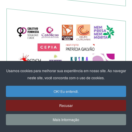
Usamos cookies para melhorar sua experiência em nosso site. Ao navegar
neste site, você concorda com o uso de cookies.
Eleição de Erika Hilton para
OK! Eu entendi.
presidente da Comissão da
Recusar
Mulher é um fato importante
para a democracia
Mais Informação