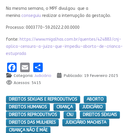
Na mesma semana, o MPF divulgou que a
menina
conseguiu
realizar a interrupção da gestação.
Processo: 0003770-59.2022.2.00.0000
fonte:
https://www.migalhas.com.br/quentes/424883/cnj-
aplica-censura-a-juiza-que-impediu-aborto-de-crianca-
estuprada
Facebook
Email
Share
Categoria:
Judiciário
Publicado: 19 Fevereiro 2025
Acessos: 5415
DIREITOS SEXUAIS E REPRODUTIVOS
ABORTO
DIREITOS HUMANOS
CRIANÇA
JUDICIÁRIO
DIREITOS REPRODUTIVOS
CNJ
DIREITOS SEXUAIS
DIREITOS DAS MULHERES
JUDICIÁRIO MACHISTA
CRIANÇA NÃO É MÃE