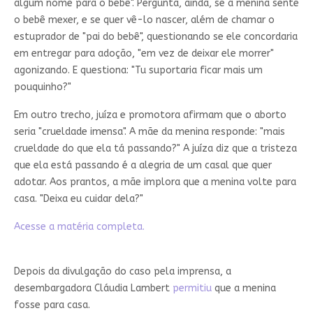
algum nome para o bebê". Pergunta, ainda, se a menina sente
o bebê mexer, e se quer vê-lo nascer, além de chamar o
estuprador de "pai do bebê", questionando se ele concordaria
em entregar para adoção, "em vez de deixar ele morrer"
agonizando. E questiona: "Tu suportaria ficar mais um
pouquinho?"
Em outro trecho, juíza e promotora afirmam que o aborto
seria "crueldade imensa". A mãe da menina responde: "mais
crueldade do que ela tá passando?" A juíza diz que a tristeza
que ela está passando é a alegria de um casal que quer
adotar. Aos prantos, a mãe implora que a menina volte para
casa. "Deixa eu cuidar dela?"
Acesse a matéria completa.
Depois da divulgação do caso pela imprensa, a
desembargadora Cláudia Lambert
permitiu
que a menina
fosse para casa.