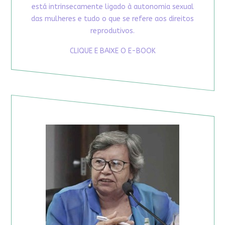
está intrinsecamente ligado à autonomia sexual
das mulheres e tudo o que se refere aos direitos
reprodutivos.
CLIQUE E BAIXE O E-BOOK