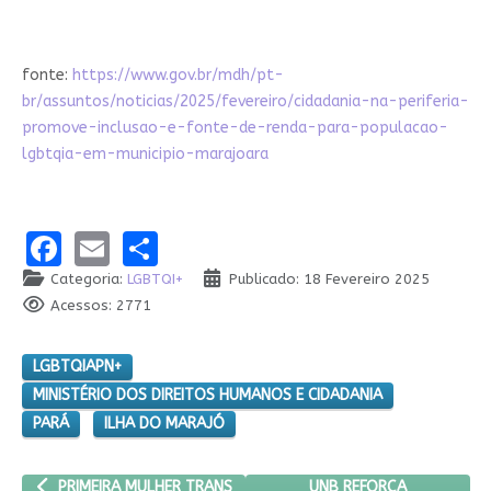
fonte:
https://www.gov.br/mdh/pt-
br/assuntos/noticias/2025/fevereiro/cidadania-na-periferia-
promove-inclusao-e-fonte-de-renda-para-populacao-
lgbtqia-em-municipio-marajoara
Facebook
Email
Share
Categoria:
LGBTQI+
Publicado: 18 Fevereiro 2025
Acessos: 2771
LGBTQIAPN+
MINISTÉRIO DOS DIREITOS HUMANOS E CIDADANIA
PARÁ
ILHA DO MARAJÓ
ARTIGO ANTERIOR: PRIMEIRA MULHER TRANS DOUTORA PELA UN
PRÓXIMO ARTIGO: UNB RE
UNB REFORÇA
PRIMEIRA MULHER TRANS