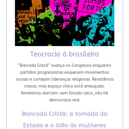
Teocracia à brasileira
“Bancada Cristã” avança no Congresso enquanto
partidos progressistas esquecem movimentos
sociais e cortejam lideranças religiosas. Resistência
cresce, mas espaço cívico está ameaçado.
Feministas alertam: sem Estado laico, não há
democracia real
Bancada Cristã: a tomada do
Estado e o ódio às mulheres