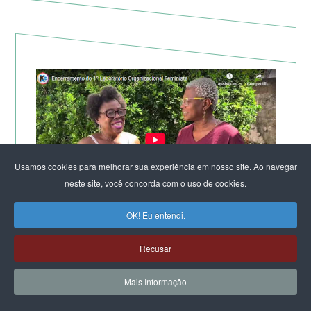
Usamos cookies para melhorar sua experiência em nosso site. Ao navegar
neste site, você concorda com o uso de cookies.
OK! Eu entendi.
TV KIRIMURÊ NO ENCERRAMENTO DO LABORATÓRIO
DE SALVADOR
Recusar
Mais Informação