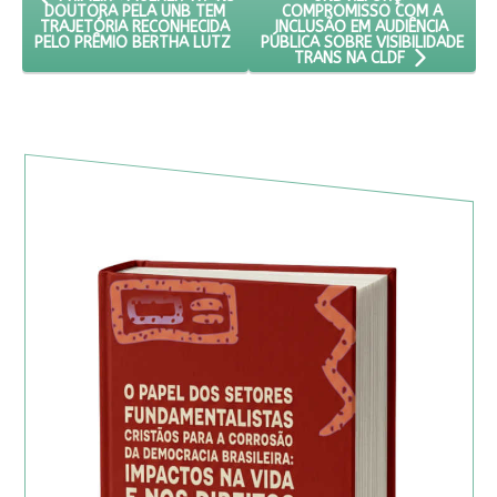
COMPROMISSO COM A
DOUTORA PELA UNB TEM
INCLUSÃO EM AUDIÊNCIA
TRAJETÓRIA RECONHECIDA
PÚBLICA SOBRE VISIBILIDADE
PELO PRÊMIO BERTHA LUTZ
TRANS NA CLDF