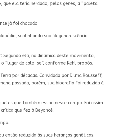
, que ela teria herdado, pelos genes, a “paleta
te já foi chocado.
ikipédia, sublinhando sua ‘degenerescência
co”. Segundo ela, na dinâmica deste movimento,
 o “lugar de cale-se”, conforme Kehl propôs.
 Terra por décadas. Convidada por Dilma Rousseff,
mana passada, porém, sua biografia foi reduzida à
queles que também estão neste campo. Foi assim
crítica que fez à Beyoncé.
empo.
 ou então reduzida às suas heranças genéticas.