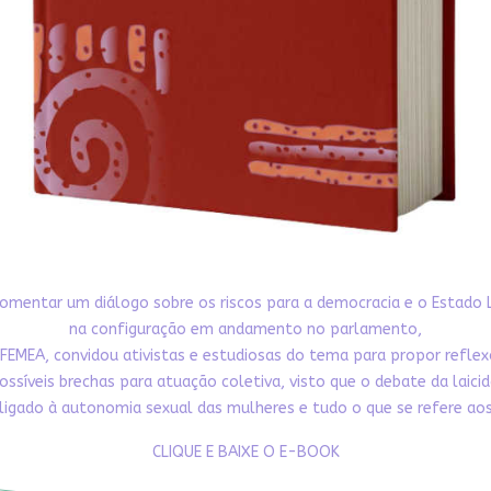
omentar um diálogo sobre os riscos para a democracia e o Estado 
na configuração em andamento no parlamento,
FEMEA, convidou ativistas e estudiosas do tema para propor refle
ossíveis brechas para atuação coletiva, visto que o debate da laici
ligado à autonomia sexual das mulheres e tudo o que se refere aos 
CLIQUE E BAIXE O E-BOOK