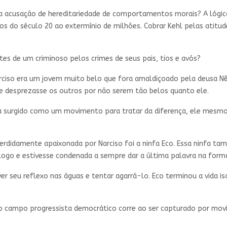
a a acusação de hereditariedade de comportamentos morais? A lógic
ios do século 20 ao extermínio de milhões. Cobrar Kehl pelas atitu
es de um criminoso pelos crimes de seus pais, tios e avós?
Narciso era um jovem muito belo que fora amaldiçoado pela deusa N
e desprezasse os outros por não serem tão belos quanto ele.
a surgido como um movimento para tratar da diferença, ele mesmo 
erdidamente apaixonada por Narciso foi a ninfa Eco. Essa ninfa ta
álogo e estivesse condenada a sempre dar a última palavra na forma
er seu reflexo nas águas e tentar agarrá-lo. Eco terminou a vida 
 o campo progressista democrático corre ao ser capturado por mov