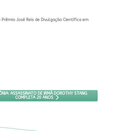
 o Prêmio José Reis de Divulgação Científica em
SUAS DIVERSIDADES E CULTURAS
MO ARTIGO: AMAZÔNIA: ASSASSINATO DE IRMÃ DOROTHY STANG CO
NIA: ASSASSINATO DE IRMÃ DOROTHY STANG
COMPLETA 20 ANOS