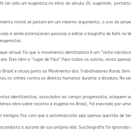
l ter sido um eugenista no início do século 20, sugerindo, portanto
lgamento moral se juntam em um mesmo argumento, o ovo da serpen
iais e ainda estimularam pessoas a editar a biografia de Kehl na W
 eugenistas.
taque virtual foi que o movimento identitarista é um “nicho narcísi
le. Eles têm o “lugar de fala”. Para todos os outros, resta apenas
do Brasil e atuou junto ao Movimento dos Trabalhadores Rurais Sem
u os crimes contra os direitos humanos durante a ditadura. Na se
os identitaristas, associados ao campo progressista, ataquem a
ensa obra sobre racismo e eugenia no Brasil, foi execrada por uma 
m inimigos faz com que a autoimplosão seja apenas questão de t
icanalista a autoria de sua própria vida. Sua biografia foi ignorada