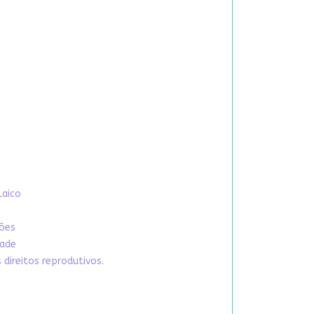
Laico
xões
dade
direitos reprodutivos.