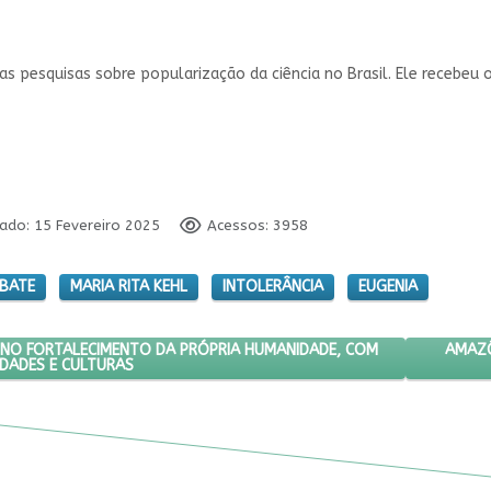
suas pesquisas sobre popularização da ciência no Brasil. Ele recebeu
cado: 15 Fevereiro 2025
Acessos: 3958
BATE
MARIA RITA KEHL
INTOLERÂNCIA
EUGENIA
 FUNDAMENTAL NO FORTALECIMENTO DA PRÓPRIA HUMANIDADE, COM 
PRÓXI
AMAZÔ
NO FORTALECIMENTO DA PRÓPRIA HUMANIDADE, COM
IDADES E CULTURAS