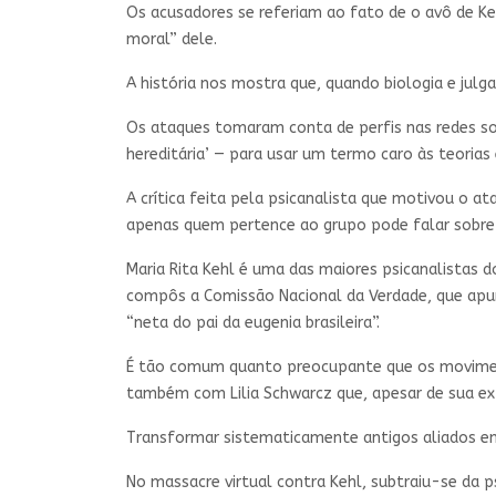
Os acusadores se referiam ao fato de o avô de Keh
moral” dele.
A história nos mostra que, quando biologia e ju
Os ataques tomaram conta de perfis nas redes soc
hereditária’ — para usar um termo caro às teorias
A crítica feita pela psicanalista que motivou o a
apenas quem pertence ao grupo pode falar sobre e
Maria Rita Kehl é uma das maiores psicanalistas 
compôs a Comissão Nacional da Verdade, que apuro
“neta do pai da eugenia brasileira”.
É tão comum quanto preocupante que os moviment
também com Lilia Schwarcz que, apesar de sua ext
Transformar sistematicamente antigos aliados e
No massacre virtual contra Kehl, subtraiu-se da ps