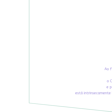
Ao f
o C
e p
está intrinsecamente 