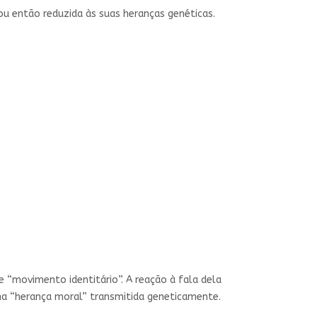
 ou então reduzida às suas heranças genéticas.
e “movimento identitário”. A reação à fala dela
uma “herança moral” transmitida geneticamente.