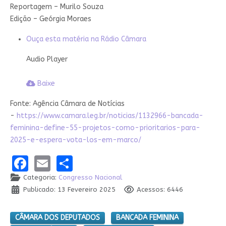
Reportagem – Murilo Souza
Edição – Geórgia Moraes
Ouça esta matéria na Rádio Câmara
Áudio da matéria
Audio Player
Baixe
Fonte: Agência Câmara de Notícias
-
https://www.camara.leg.br/noticias/1132966-bancada-
feminina-define-55-projetos-como-prioritarios-para-
2025-e-espera-vota-los-em-marco/
Facebook
Email
Share
Categoria:
Congresso Nacional
Publicado: 13 Fevereiro 2025
Acessos: 6446
CÂMARA DOS DEPUTADOS
BANCADA FEMININA