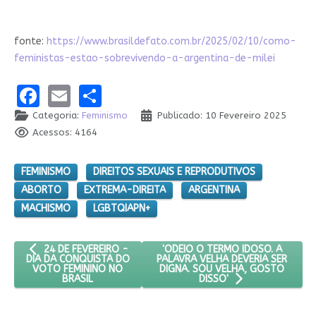
fonte:
https://www.brasildefato.com.br/2025/02/10/como-
feministas-estao-sobrevivendo-a-argentina-de-milei
Facebook
Email
Share
Categoria:
Feminismo
Publicado: 10 Fevereiro 2025
Acessos: 4164
FEMINISMO
DIREITOS SEXUAIS E REPRODUTIVOS
ABORTO
EXTREMA-DIREITA
ARGENTINA
MACHISMO
LGBTQIAPN+
ARTIGO ANTERIOR: 24 DE FEVEREIRO - DIA DA CONQUISTA DO 
PRÓXIMO ARTIGO: 'ODEIO O TERM
'ODEIO O TERMO IDOSO. A
24 DE FEVEREIRO -
PALAVRA VELHA DEVERIA SER
DIA DA CONQUISTA DO
DIGNA. SOU VELHA, GOSTO
VOTO FEMININO NO
BRASIL
DISSO'