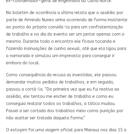
ex-coordenador-geral de engenharia do Calha Norte.
No boletim de ocorrência a vítima relata que o assédio por
parte de Armindo Nunes vinha ocorrendo de forma insistente
ao ponto do próprio convida-la para um confraternização
de trabalho e no dia do evento ser um jantar apenas com o
mesmo. Durante todo o encontro ele ficava tocando e
fazendo insinuações de cunho sexual, até que ela ligou para
o namorado e simulou um imprevisto para conseguir ir
embora do local.
Como consequência da recusa as investidas, ele passou
demandar muitos pedidos de trabalhos, e em seguida,
passou a cortá-la. “Da primeira vez que eu fui reativa ao
assédio, ele tentou me encher de trabalho e como eu
conseguia realizar todos os trabalhos, a tática mudou.
Passei a ser cortada dos trabalhos meio como punição por
não aceitar ser tratada daquela forma.”
O estopim foi uma viagem oficial para Manaus nos dias 15 a