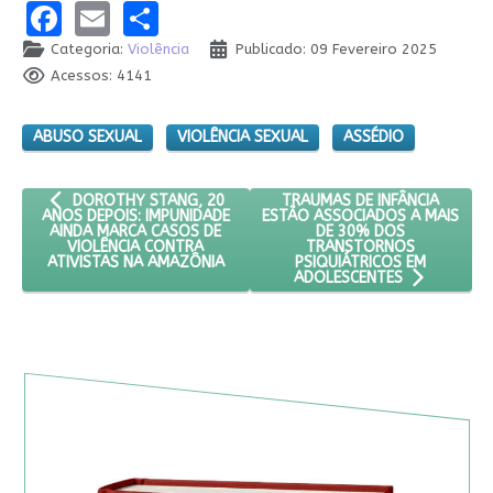
Facebook
Email
Share
Categoria:
Violência
Publicado: 09 Fevereiro 2025
Acessos: 4141
ABUSO SEXUAL
VIOLÊNCIA SEXUAL
ASSÉDIO
ARTIGO ANTERIOR: DOROTHY STANG, 20 ANOS DEPOIS: IMPUN
PRÓXIMO ARTIGO: TRAUMAS D
TRAUMAS DE INFÂNCIA
DOROTHY STANG, 20
ESTÃO ASSOCIADOS A MAIS
ANOS DEPOIS: IMPUNIDADE
DE 30% DOS
AINDA MARCA CASOS DE
TRANSTORNOS
VIOLÊNCIA CONTRA
PSIQUIÁTRICOS EM
ATIVISTAS NA AMAZÔNIA
ADOLESCENTES