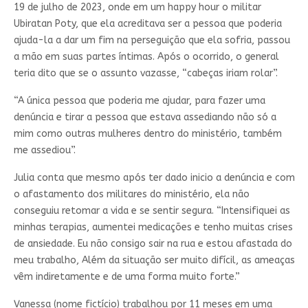
19 de julho de 2023, onde em um happy hour o militar
Ubiratan Poty, que ela acreditava ser a pessoa que poderia
ajuda-la a dar um fim na perseguição que ela sofria, passou
a mão em suas partes íntimas. Após o ocorrido, o general
teria dito que se o assunto vazasse, “cabeças iriam rolar”.
“A única pessoa que poderia me ajudar, para fazer uma
denúncia e tirar a pessoa que estava assediando não só a
mim como outras mulheres dentro do ministério, também
me assediou”.
Julia conta que mesmo após ter dado inicio a denúncia e com
o afastamento dos militares do ministério, ela não
conseguiu retomar a vida e se sentir segura. “Intensifiquei as
minhas terapias, aumentei medicações e tenho muitas crises
de ansiedade. Eu não consigo sair na rua e estou afastada do
meu trabalho, Além da situação ser muito difícil, as ameaças
vêm indiretamente e de uma forma muito forte.”
Vanessa (nome fictício) trabalhou por 11 meses em uma