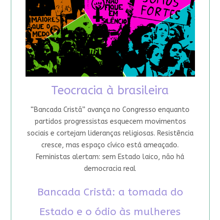
Teocracia à brasileira
“Bancada Cristã” avança no Congresso enquanto
partidos progressistas esquecem movimentos
sociais e cortejam lideranças religiosas. Resistência
cresce, mas espaço cívico está ameaçado.
Feministas alertam: sem Estado laico, não há
democracia real
Bancada Cristã: a tomada do
Estado e o ódio às mulheres