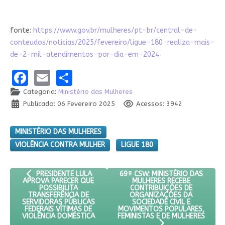
fonte:
https://www.gov.br/mulheres/pt-br/central-de-
conteudos/noticias/2025/fevereiro/ligue-180-realiza-mais-
de-2-mil-atendimentos-por-dia-em-2024
Facebook
Email
Share
Categoria:
Ministério das Mulheres
Publicado: 06 Fevereiro 2025
Acessos: 3942
MINISTÉRIO DAS MULHERES
VIOLÊNCIA CONTRA MULHER
LIGUE 180
ARTIGO ANTERIOR: PRESIDENTE LULA APROVA PARECER QUE PO
PRÓXIMO ARTIGO: 69ª CSW: MIN
69ª CSW: MINISTÉRIO DAS
PRESIDENTE LULA
MULHERES RECEBE
APROVA PARECER QUE
CONTRIBUIÇÕES DE
POSSIBILITA
ORGANIZAÇÕES DA
TRANSFERÊNCIA DE
SOCIEDADE CIVIL E
SERVIDORAS PÚBLICAS
MOVIMENTOS POPULARES,
FEDERAIS VÍTIMAS DE
FEMINISTAS E DE MULHERES
VIOLÊNCIA DOMÉSTICA