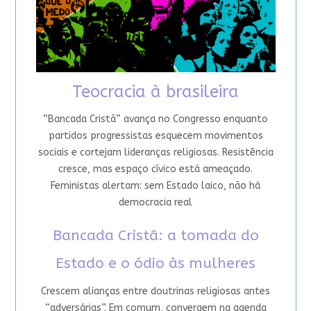
Teocracia à brasileira
“Bancada Cristã” avança no Congresso enquanto
partidos progressistas esquecem movimentos
sociais e cortejam lideranças religiosas. Resistência
cresce, mas espaço cívico está ameaçado.
Feministas alertam: sem Estado laico, não há
democracia real
Bancada Cristã: a tomada do
Estado e o ódio às mulheres
Crescem alianças entre doutrinas religiosas antes
“adversárias”. Em comum, convergem na agenda