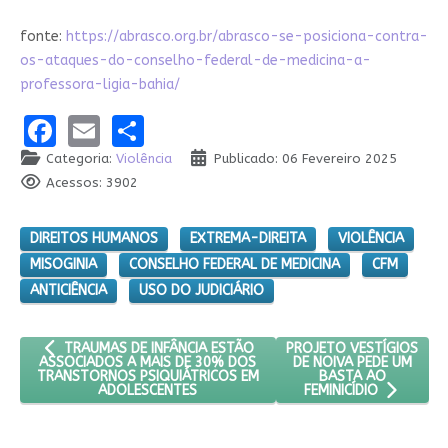
fonte:
https://abrasco.org.br/abrasco-se-posiciona-contra-
os-ataques-do-conselho-federal-de-medicina-a-
professora-ligia-bahia/
Facebook
Email
Share
Categoria:
Violência
Publicado: 06 Fevereiro 2025
Acessos: 3902
DIREITOS HUMANOS
EXTREMA-DIREITA
VIOLÊNCIA
MISOGINIA
CONSELHO FEDERAL DE MEDICINA
CFM
ANTICIÊNCIA
USO DO JUDICIÁRIO
ARTIGO ANTERIOR: TRAUMAS DE INFÂNCIA ESTÃO ASSOCIADOS
PRÓXIMO ARTIGO: PROJE
PROJETO VESTÍGIOS
TRAUMAS DE INFÂNCIA ESTÃO
DE NOIVA PEDE UM
ASSOCIADOS A MAIS DE 30% DOS
BASTA AO
TRANSTORNOS PSIQUIÁTRICOS EM
ADOLESCENTES
FEMINICÍDIO