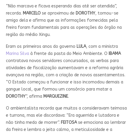
“Não marcava e ficava esperando dias até ser atendida”,
recorda.
MARCELO
se aproximou de
DOROTHY
, tornou-se
amigo dela e afirma que as informações fornecidas pela
freira foram fundamentais para as operações do órgão na
região do médio Xingu.
Eram os primeiros anos do governo
LULA
, com a ministra
Marina Silva
à frente da pasta do Meio Ambiente. O
IBAMA
contratava novos servidores concursados, as verbas para
atividades de fiscalização aumentavam e a reforma agrária
avançava na região, com a criação de novos assentamentos.
“O Estado começou a funcionar e isso incomodou demais a
gangue local, que formou um consórcio para matar a
DOROTHY
”, afirma
MARQUEZINE
.
O ambientalista recorda que muitos a consideravam teimosa
e turrona, mas ele discordava: “Era aguerrida e lutadora e
não tinha medo de morrer”.
FEITOSA
se emociona ao lembrar
da freira e lembra o jeito calmo, a meticulosidade e a