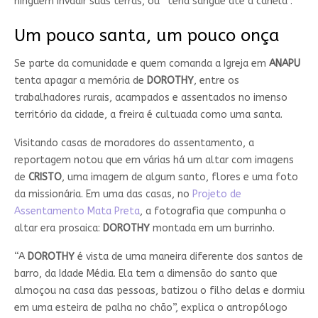
ninguém invadir suas terras, ou “teria sangue até a canela”.
Um pouco santa, um pouco onça
Se parte da comunidade e quem comanda a Igreja em
ANAPU
tenta apagar a memória de
DOROTHY
, entre os
trabalhadores rurais, acampados e assentados no imenso
território da cidade, a freira é cultuada como uma santa.
Visitando casas de moradores do assentamento, a
reportagem notou que em várias há um altar com imagens
de
CRISTO
, uma imagem de algum santo, flores e uma foto
da missionária. Em uma das casas, no
Projeto de
Assentamento Mata Preta
, a fotografia que compunha o
altar era prosaica:
DOROTHY
montada em um burrinho.
“A
DOROTHY
é vista de uma maneira diferente dos santos de
barro, da Idade Média. Ela tem a dimensão do santo que
almoçou na casa das pessoas, batizou o filho delas e dormiu
em uma esteira de palha no chão”, explica o antropólogo