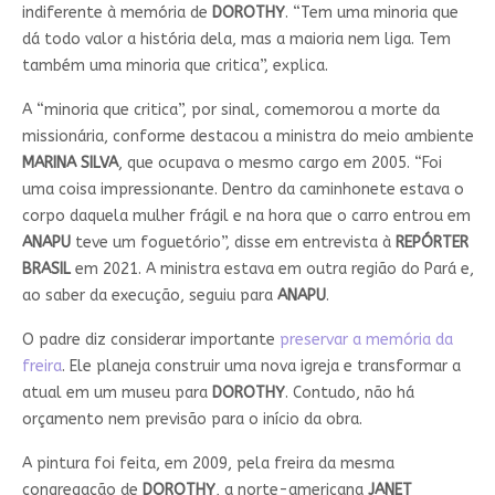
indiferente à memória de
DOROTHY
. “Tem uma minoria que
dá todo valor a história dela, mas a maioria nem liga. Tem
também uma minoria que critica”, explica.
A “minoria que critica”, por sinal, comemorou a morte da
missionária, conforme destacou a ministra do meio ambiente
MARINA
SILVA
, que ocupava o mesmo cargo em 2005. “Foi
uma coisa impressionante. Dentro da caminhonete estava o
corpo daquela mulher frágil e na hora que o carro entrou em
ANAPU
teve um foguetório”, disse em entrevista à
REPÓRTER
BRASIL
em 2021. A ministra estava em outra região do Pará e,
ao saber da execução, seguiu para
ANAPU
.
O padre diz considerar importante
preservar a memória da
freira
. Ele planeja construir uma nova igreja e transformar a
atual em um museu para
DOROTHY
. Contudo, não há
orçamento nem previsão para o início da obra.
A pintura foi feita, em 2009, pela freira da mesma
congregação de
DOROTHY
, a norte-americana
JANET