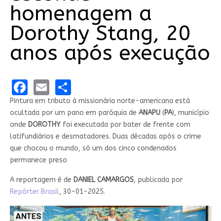
homenagem a
Dorothy Stang, 20
anos após execução
Facebook
Email
Share
Pintura em tributo à missionária norte-americana está
ocultada por um pano em paróquia de
ANAPU
(
PA
), município
onde
DOROTHY
foi executada por bater de frente com
latifundiários e desmatadores. Duas décadas após o crime
que chocou o mundo, só um dos cinco condenados
permanece preso
A reportagem é de
DANIEL
CAMARGOS
, publicada por
Repórter Brasil
, 30-01-2025.