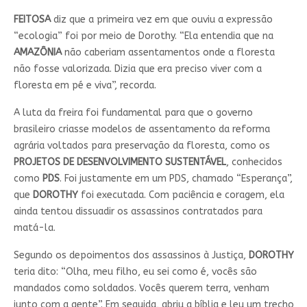
FEITOSA
diz que a primeira vez em que ouviu a expressão
“ecologia” foi por meio de Dorothy. “Ela entendia que na
AMAZÔNIA
não caberiam assentamentos onde a floresta
não fosse valorizada. Dizia que era preciso viver com a
floresta em pé e viva”, recorda.
A luta da freira foi fundamental para que o governo
brasileiro criasse modelos de assentamento da reforma
agrária voltados para preservação da floresta, como os
PROJETOS DE DESENVOLVIMENTO SUSTENTÁVEL
, conhecidos
como
PDS
. Foi justamente em um PDS, chamado “Esperança”,
que
DOROTHY
foi executada. Com paciência e coragem, ela
ainda tentou dissuadir os assassinos contratados para
matá-la.
Segundo os depoimentos dos assassinos à Justiça,
DOROTHY
teria dito: “Olha, meu filho, eu sei como é, vocês são
mandados como soldados. Vocês querem terra, venham
junto com a gente”. Em seguida, abriu a bíblia e leu um trecho