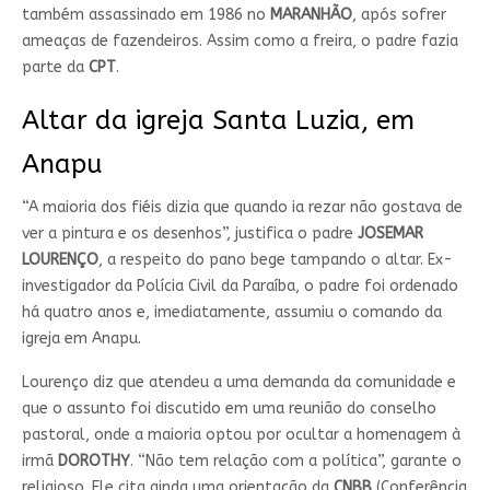
também assassinado em 1986 no
MARANHÃO
, após sofrer
ameaças de fazendeiros. Assim como a freira, o padre fazia
parte da
CPT
.
Altar da igreja Santa Luzia, em
Anapu
“A maioria dos fiéis dizia que quando ia rezar não gostava de
ver a pintura e os desenhos”, justifica o padre
JOSEMAR
LOURENÇO
, a respeito do pano bege tampando o altar. Ex-
investigador da Polícia Civil da Paraíba, o padre foi ordenado
há quatro anos e, imediatamente, assumiu o comando da
igreja em Anapu.
Lourenço diz que atendeu a uma demanda da comunidade e
que o assunto foi discutido em uma reunião do conselho
pastoral, onde a maioria optou por ocultar a homenagem à
irmã
DOROTHY
. “Não tem relação com a política”, garante o
religioso. Ele cita ainda uma orientação da
CNBB
(Conferência