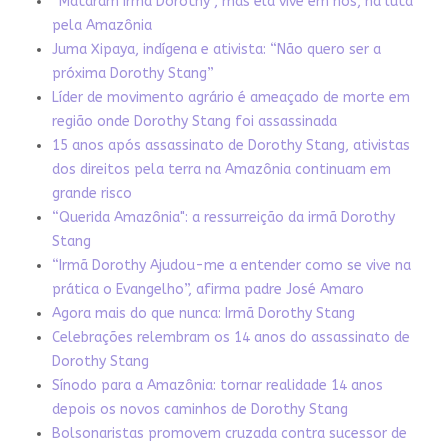
“Mataram Irmã Dorothy”, mas ela vive em nós, na luta
pela Amazônia
Juma Xipaya, indígena e ativista: “Não quero ser a
próxima Dorothy Stang”
Líder de movimento agrário é ameaçado de morte em
região onde Dorothy Stang foi assassinada
15 anos após assassinato de Dorothy Stang, ativistas
dos direitos pela terra na Amazônia continuam em
grande risco
“Querida Amazônia": a ressurreição da irmã Dorothy
Stang
“Irmã Dorothy Ajudou-me a entender como se vive na
prática o Evangelho”, afirma padre José Amaro
Agora mais do que nunca: Irmã Dorothy Stang
Celebrações relembram os 14 anos do assassinato de
Dorothy Stang
Sínodo para a Amazônia: tornar realidade 14 anos
depois os novos caminhos de Dorothy Stang
Bolsonaristas promovem cruzada contra sucessor de