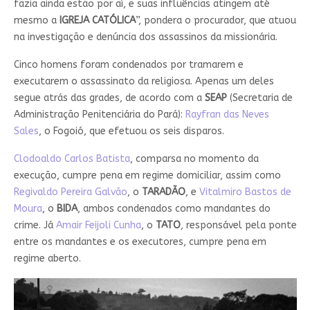
fazia ainda estão por aí, e suas influências atingem até
mesmo a
IGREJA
CATÓLICA
”, pondera o procurador, que atuou
na investigação e denúncia dos assassinos da missionária.
Cinco homens foram condenados por tramarem e
executarem o assassinato da religiosa. Apenas um deles
segue atrás das grades, de acordo com a
SEAP
(Secretaria de
Administração Penitenciária do Pará):
Rayfran das Neves
Sales
, o Fogoió, que efetuou os seis disparos.
Clodoaldo Carlos Batista
, comparsa no momento da
execução, cumpre pena em regime domiciliar, assim como
Regivaldo Pereira Galvão
, o
TARADÃO
, e
Vitalmiro Bastos de
Moura
, o
BIDA
, ambos condenados como mandantes do
crime. Já
Amair Feijoli Cunha
, o
TATO
, responsável pela ponte
entre os mandantes e os executores, cumpre pena em
regime aberto.