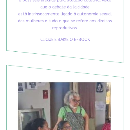
e possíveis brechas para atuação coletiva, visto
que o debate da laicidade
está intrinsecamente ligado à autonomia sexual
das mulheres e tudo o que se refere aos direitos
reprodutivos.
CLIQUE E BAIXE O E-BOOK