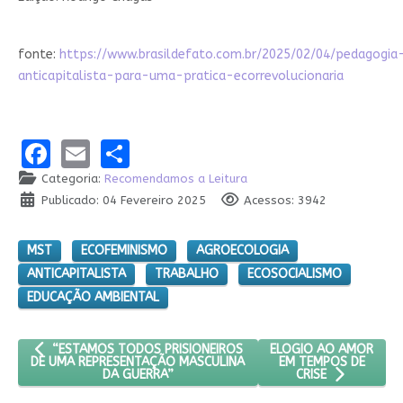
fonte:
https://www.bras
ildefato.com.br/2025/02/04/pedagogia
anticapitalista-para-uma-pratica-ecorrevolucionaria
Facebook
Email
Share
Categoria:
Recomendamos a Leitura
Publicado: 04 Fevereiro 2025
Acessos: 3942
MST
ECOFEMINISMO
AGROECOLOGIA
ANTICAPITALISTA
TRABALHO
ECOSOCIALISMO
EDUCAÇÃO AMBIENTAL
ARTIGO ANTERIOR: “ESTAMOS TODOS PRISIONEIROS DE UMA R
PRÓXIMO ARTIGO: ELO
ELOGIO AO AMOR
“ESTAMOS TODOS PRISIONEIROS
EM TEMPOS DE
DE UMA REPRESENTAÇÃO MASCULINA
DA GUERRA”
CRISE