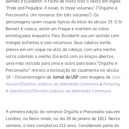
Bennet e Elizabeth. A folha de rosto traz o texto em inglês
"Pride and Prejudice. A novel. In three volumes." ("Orgulho e
Preconceito. Um romance. Em três volumes"). Os
personagens usam roupas típicas do início do século 19. O Sr.
Bennet é careca, veste um fraque e mantém as mãos
entrelaçadas enquanto fala. Elizabeth usa um vestido com
mangas bufantes e saia volumosa. Seus cabelos estão
presos em um coque no alto da cabeça, com uma mecha
solta cobrindo a orelha. Ela está com os braços abertos,
uma mão voltada para cima e outra para baixo.“Orgulho e
Preconceito” retrata a instituição do casamento no século
19 - Fotomontagem de
Jornal da USP
com imagens de
Jane
Austen/Domínio público via Wikimedia Commons
e
Pickering
& Greatbatch/Domínio público via Wikimedia Commons
A primeira edição do romance
Orgulho e Preconceito
saiu em
Londres, no Reino Unido, no dia 28 de janeiro de 1813. Nesta
semana, o livro completou 212 anos. Considerada parte do