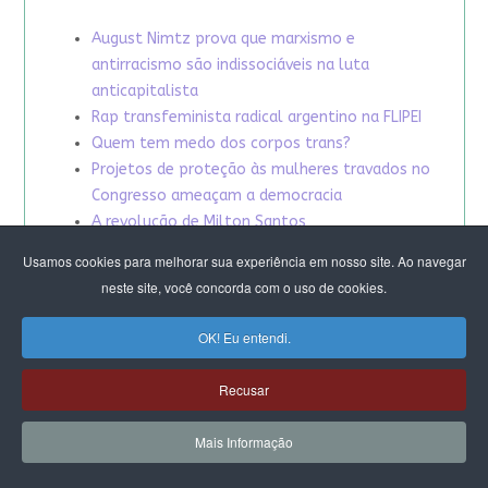
August Nimtz prova que marxismo e
antirracismo são indissociáveis na luta
anticapitalista
Rap transfeminista radical argentino na FLIPEI
Quem tem medo dos corpos trans?
Projetos de proteção às mulheres travados no
Congresso ameaçam a democracia
A revolução de Milton Santos
Usamos cookies para melhorar sua experiência em nosso site. Ao navegar
neste site, você concorda com o uso de cookies.
OK! Eu entendi.
Recusar
Mais Informação