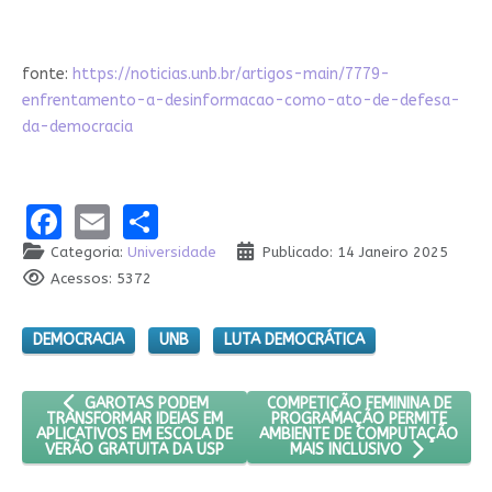
fonte:
https://noticias.unb.br/artigos-main/7779-
enfrentamento-a-desinformacao-como-ato-de-defesa-
da-democracia
Facebook
Email
Share
Categoria:
Universidade
Publicado: 14 Janeiro 2025
Acessos: 5372
DEMOCRACIA
UNB
LUTA DEMOCRÁTICA
ARTIGO ANTERIOR: GAROTAS PODEM TRANSFORMAR IDEIAS E
PRÓXIMO ARTIGO: COMPETIÇÃO
COMPETIÇÃO FEMININA DE
GAROTAS PODEM
PROGRAMAÇÃO PERMITE
TRANSFORMAR IDEIAS EM
AMBIENTE DE COMPUTAÇÃO
APLICATIVOS EM ESCOLA DE
VERÃO GRATUITA DA USP
MAIS INCLUSIVO