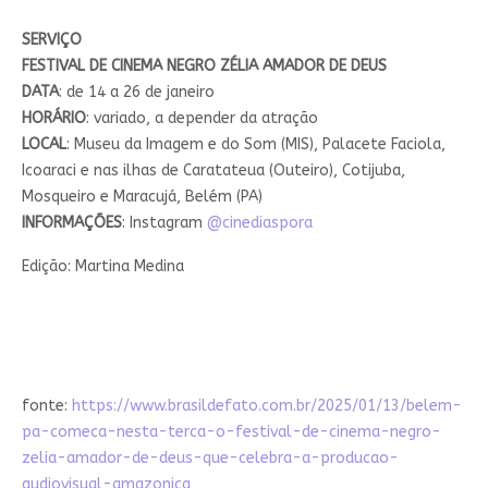
SERVIÇO
FESTIVAL DE CINEMA NEGRO ZÉLIA AMADOR DE DEUS
DATA
: de 14 a 26 de janeiro
HORÁRIO
: variado, a depender da atração
LOCAL
: Museu da Imagem e do Som (MIS), Palacete Faciola,
Icoaraci e nas ilhas de Caratateua (Outeiro), Cotijuba,
Mosqueiro e Maracujá, Belém (PA)
INFORMAÇÕES
: Instagram
@cinediaspora
Edição: Martina Medina
fonte:
https://www.brasildefato.com.br/2025/01/13/belem-
pa-comeca-nesta-terca-o-festival-de-cinema-negro-
zelia-amador-de-deus-que-celebra-a-producao-
audiovisual-amazonica