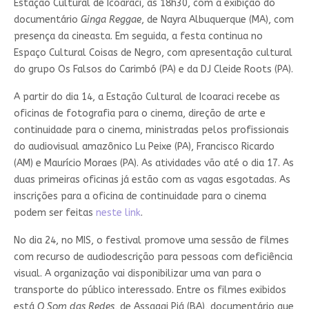
Estação Cultural de Icoaraci, às 18h30, com a exibição do
documentário
Ginga Reggae
, de Nayra Albuquerque (MA), com
presença da cineasta. Em seguida, a festa continua no
Espaço Cultural Coisas de Negro, com apresentação cultural
do grupo Os Falsos do Carimbó (PA) e da DJ Cleide Roots (PA).
A partir do dia 14, a Estação Cultural de Icoaraci recebe as
oficinas de fotografia para o cinema, direção de arte e
continuidade para o cinema, ministradas pelos profissionais
do audiovisual amazônico Lu Peixe (PA), Francisco Ricardo
(AM) e Maurício Moraes (PA). As atividades vão até o dia 17. As
duas primeiras oficinas já estão com as vagas esgotadas. As
inscrições para a oficina de continuidade para o cinema
podem ser feitas
neste link
.
No dia 24, no MIS, o festival promove uma sessão de filmes
com recurso de audiodescrição para pessoas com deficiência
visual. A organização vai disponibilizar uma van para o
transporte do público interessado. Entre os filmes exibidos
está
O Som das Redes
, de Assaggi Piá (BA), documentário que