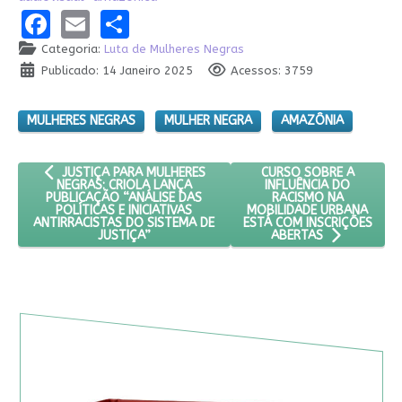
Facebook
Email
Share
Categoria:
Luta de Mulheres Negras
Publicado: 14 Janeiro 2025
Acessos: 3759
MULHERES NEGRAS
MULHER NEGRA
AMAZÔNIA
ARTIGO ANTERIOR: JUSTIÇA PARA MULHERES NEGRAS: CRIOLA L
PRÓXIMO ARTIGO: CURS
CURSO SOBRE A
JUSTIÇA PARA MULHERES
INFLUÊNCIA DO
NEGRAS: CRIOLA LANÇA
RACISMO NA
PUBLICAÇÃO “ANÁLISE DAS
MOBILIDADE URBANA
POLÍTICAS E INICIATIVAS
ESTÁ COM INSCRIÇÕES
ANTIRRACISTAS DO SISTEMA DE
JUSTIÇA”
ABERTAS