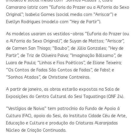
(modelo e social media com “Sonhos Atados”), Clara
Camarano (atriz com “Euforia do Prazer ou a Alforria do Sexo
Original”; Isabela Gomes (social media com “Arriscar”) e
Evellyn Rodrigues (modelo com “Hey de Partir”).
As modelos usaram os vestidos-obras “Euforia do Prazer (ou
a Alforria do Sexo Original)”, de Suyan de Mattos; “Arriscar”,
de Carmen San Thiago; “Baubo”, de Júlia Gonzales; “Hey de
Partir”, de Triz de Oliveira Paiva; “Imaginação Bálsamo”, de
Luara de Paula; “Linhas e Fios Poéticos”, de Eliane Teixeira;
“Os Contos de Fadas São Contos de Fadas”, de Fabs!; e
“Sonhos Atados”, de Christiane Contreiras.
A partir de janeiro, as obras estarão expostas na Sala de
Exposições do Centro Cultural do Sesi Taguatinga (QNF 24).
“Vestígios de Noiva” tem patrocínio do Fundo de Apoio à
Cultura (FAC), apoio do Sesi, do Instituto Cidade Céu de Arte,
Educação e Cultura e produção do Criaturas Alaranjadas
Núcleo de Criação Continuada.