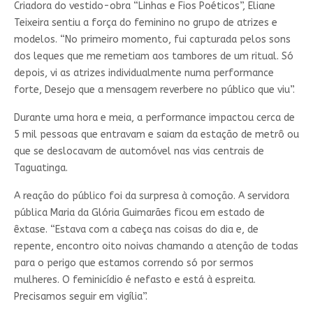
Criadora do vestido-obra “Linhas e Fios Poéticos”, Eliane
Teixeira sentiu a força do feminino no grupo de atrizes e
modelos. “No primeiro momento, fui capturada pelos sons
dos leques que me remetiam aos tambores de um ritual. Só
depois, vi as atrizes individualmente numa performance
forte, Desejo que a mensagem reverbere no público que viu”.
Durante uma hora e meia, a performance impactou cerca de
5 mil pessoas que entravam e saiam da estação de metrô ou
que se deslocavam de automóvel nas vias centrais de
Taguatinga.
A reação do público foi da surpresa à comoção. A servidora
pública Maria da Glória Guimarães ficou em estado de
êxtase. “Estava com a cabeça nas coisas do dia e, de
repente, encontro oito noivas chamando a atenção de todas
para o perigo que estamos correndo só por sermos
mulheres. O feminicídio é nefasto e está à espreita.
Precisamos seguir em vigília”.