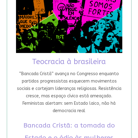
Teocracia à brasileira
“Bancada Cristã” avança no Congresso enquanto
partidos progressistas esquecem movimentos
sociais e cortejam lideranças religiosas. Resistência
cresce, mas espaço cívico está ameaçado.
Feministas alertam: sem Estado laico, não há
democracia real
Bancada Cristã: a tomada do
Estado e o ódio às mulheres