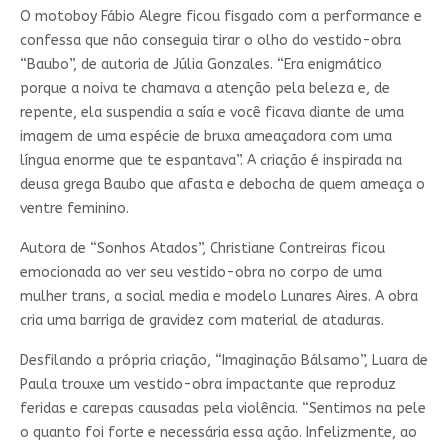
O motoboy Fábio Alegre ficou fisgado com a performance e
confessa que não conseguia tirar o olho do vestido-obra
“Baubo”, de autoria de Júlia Gonzales. “Era enigmático
porque a noiva te chamava a atenção pela beleza e, de
repente, ela suspendia a saía e você ficava diante de uma
imagem de uma espécie de bruxa ameaçadora com uma
língua enorme que te espantava”. A criação é inspirada na
deusa grega Baubo que afasta e debocha de quem ameaça o
ventre feminino.
Autora de “Sonhos Atados”, Christiane Contreiras ficou
emocionada ao ver seu vestido-obra no corpo de uma
mulher trans, a social media e modelo Lunares Aires. A obra
cria uma barriga de gravidez com material de ataduras.
Desfilando a própria criação, “Imaginação Bálsamo”, Luara de
Paula trouxe um vestido-obra impactante que reproduz
feridas e carepas causadas pela violência. “Sentimos na pele
o quanto foi forte e necessária essa ação. Infelizmente, ao