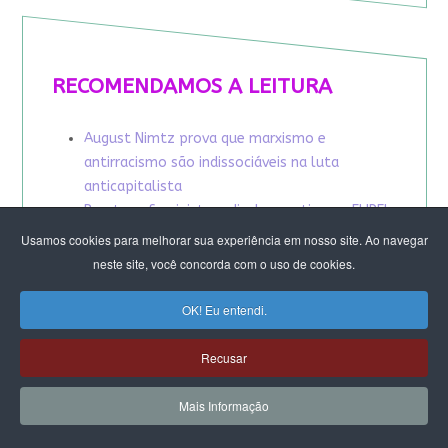
RECOMENDAMOS A LEITURA
August Nimtz prova que marxismo e
antirracismo são indissociáveis na luta
anticapitalista
Rap transfeminista radical argentino na FLIPEI
Quem tem medo dos corpos trans?
Usamos cookies para melhorar sua experiência em nosso site. Ao navegar
Projetos de proteção às mulheres travados no
neste site, você concorda com o uso de cookies.
Congresso ameaçam a democracia
A revolução de Milton Santos
OK! Eu entendi.
Recusar
Mais Informação