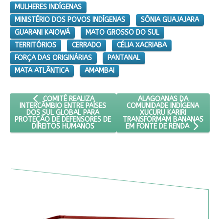
MULHERES INDÍGENAS
MINISTÉRIO DOS POVOS INDÍGENAS
SÔNIA GUAJAJARA
GUARANI KAIOWÁ
MATO GROSSO DO SUL
TERRITÓRIOS
CERRADO
CÉLIA XACRIABA
FORÇA DAS ORIGINÁRIAS
PANTANAL
MATA ATLÂNTICA
AMAMBAI
ARTIGO ANTERIOR: COMITÊ REALIZA INTERCÂMBIO ENTRE 
PRÓXIMO ARTIGO: ALAGO
ALAGOANAS DA
COMITÊ REALIZA
COMUNIDADE INDÍGENA
INTERCÂMBIO ENTRE PAÍSES
XUCURU KARIRI
DOS SUL GLOBAL PARA
TRANSFORMAM BANANAS
PROTEÇÃO DE DEFENSORES DE
DIREITOS HUMANOS
EM FONTE DE RENDA