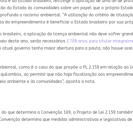
ola é do Estado brasileiro, restringir a aplicação de uma lei de prot
ição do Estado às comunidades sobre um papel que o próprio Estad
profunda o racismo ambiental. “A utilização do critério de titulaç
ta do empreendimento é beneficiar o Estado brasileiro por sua próp
 brasileiro, a aplicação da licença ambiental não deve sofrer gra
maio deste ano, serão necessários
2.708 anos para titular integralm
 o atual governo tenha maior abertura para a pauta, não houve acel
mbiental, como é o caso do que propõe o PL 2.159 em relação ao 
quilombos, ao permitir que não haja fiscalização aos empreendi
io ambiente e às comunidades”, aponta a nota.
o do que determina a Convenção 169, o Projeto de Lei 2.159 também
Convenção determina que medidas administrativas e legislativas de