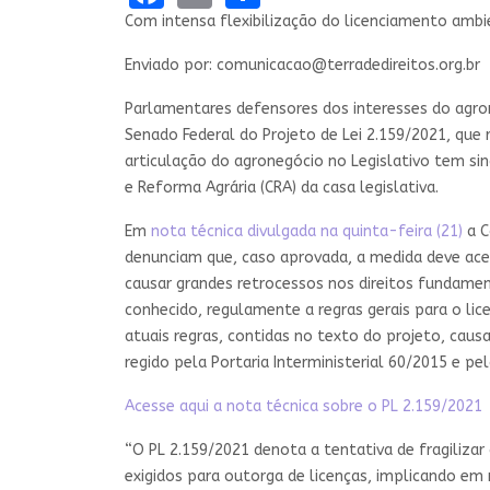
Com intensa flexibilização do licenciamento ambie
Enviado por:
comunicacao@terradedireitos.org.br
Parlamentares defensores dos interesses do agro
Senado Federal do Projeto de Lei 2.159/2021, qu
articulação do agronegócio no Legislativo tem sin
e Reforma Agrária (CRA) da casa legislativa.
Em
nota técnica divulgada na quinta-feira (21)
a C
denunciam que, caso aprovada, a medida deve ace
causar grandes retrocessos nos direitos fundament
conhecido, regulamente a regras gerais para o li
atuais regras, contidas no texto do projeto, cau
regido pela Portaria Interministerial 60/2015 e p
Acesse aqui a nota técnica sobre o PL 2.159/2021
“O PL 2.159/2021 denota a tentativa de fragiliza
exigidos para outorga de licenças, implicando em