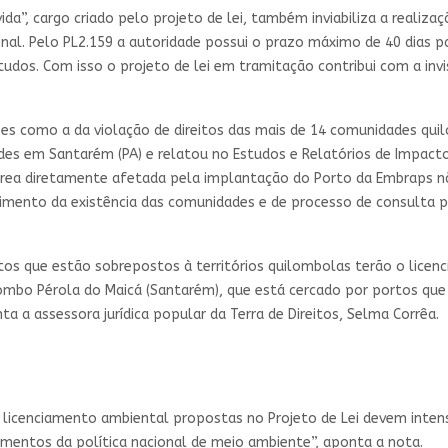
a”, cargo criado pelo projeto de lei, também inviabiliza a realiza
onal. Pelo PL2.159 a autoridade possui o prazo máximo de 40 dias 
udos. Com isso o projeto de lei em tramitação contribui com a inv
ções como a da violação de direitos das mais de 14 comunidades qu
dades em Santarém (PA) e relatou no Estudos e Relatórios de Impact
 área diretamente afetada pela implantação do Porto da Embraps 
imento da existência das comunidades e de processo de consulta p
os que estão sobrepostos à territórios quilombolas terão o licen
lombo Pérola do Maicá (Santarém), que está cercado por portos qu
a a assessora jurídica popular da Terra de Direitos, Selma Corrêa.
licenciamento ambiental propostas no Projeto de Lei devem intensi
mentos da política nacional de meio ambiente”, aponta a nota.