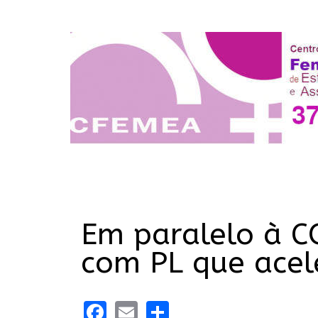
Em paralelo à C
com PL que acel
Facebook
Email
Share