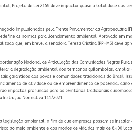
ntal, Projeto de Lei 2159 deve impactar quase a totalidade dos ter
negócio impulsionados pela Frente Parlamentar da Agropecuária (
e redefine as normas para licenciamento ambiental. Aprovado em m
alizado que, em breve, a senadora Tereza Cristina (PP-MS) deve apr
oordenação Nacional de Articulação das Comunidades Negras Rurais 
lerar a degradação ambiental dos territórios quilombolas, ampliar
ais garantidos aos povos e comunidades tradicionais do Brasil. Iss
cenciamento de atividade ou de empreendimento de potencial dano 
sarão impactos profundos para os territórios tradicionais quilombo
ela Instrução Normativa 111/2021.
r a legislação ambiental, a fim de que empresas possam se instala
 risco ao meio ambiente e aos modos de vida das mais de 8.400 loca