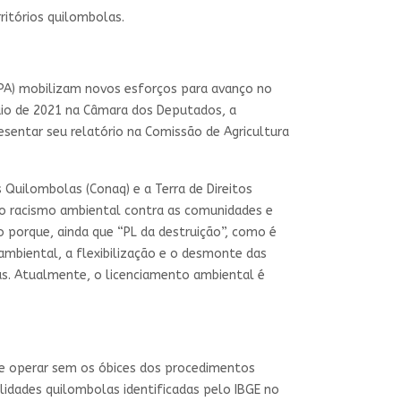
ritórios quilombolas.
FPA) mobilizam novos esforços para avanço no
aio de 2021 na Câmara dos Deputados, a
esentar seu relatório na Comissão de Agricultura
Quilombolas (Conaq) e a Terra de Direitos
 o racismo ambiental contra as comunidades e
o porque, ainda que “PL da destruição”, como é
ambiental, a flexibilização e o desmonte das
las. Atualmente, o licenciamento ambiental é
r e operar sem os óbices dos procedimentos
lidades quilombolas identificadas pelo IBGE no