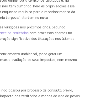
eção ambiental à territórios titulados é, na
o não tem cumprido. Para as organizações esse
ão enquanto requisito para o reconhecimento da
ria torpeza”, alertam na nota.
ndes variações nos próximos anos. Segundo
ente os territórios
com processos abertos no
eração significativa das titulações nos últimos
licenciamento ambiental, pode gerar um
mentos e avaliação de seus impactos, nem mesmo
 não passou por processo de consulta prévia,
 impacto aos territórios e modos de vida de povos