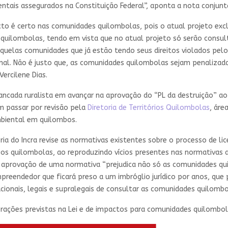
entais assegurados na Constituição Federal”, aponta a nota conjunt
 é certo nas comunidades quilombolas, pois o atual projeto exclui
quilombolas, tendo em vista que no atual projeto só serão consul
daquelas comunidades que já estão tendo seus direitos violados pelo
onal. Não é justo que, as comunidades quilombolas sejam penaliza
Vercilene Dias.
bancada ruralista em avançar na aprovação do “PL da destruição”
m passar por revisão pela
Diretoria de Territórios Quilombolas
, áre
mbiental em quilombos.
a do Incra revise as normativas existentes sobre o processo de li
os quilombolas, ao reproduzindo vícios presentes nas normativas a
 aprovação de uma normativa “prejudica não só as comunidades quil
reendedor que ficará preso a um imbróglio jurídico por anos, que 
ucionais, legais e supralegais de consultar as comunidades quilomb
rações previstas na Lei e de impactos para comunidades quilombol