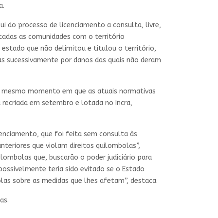
a.
 do processo de licenciamento a consulta, livre,
tadas as comunidades com o território
 estado que não delimitou e titulou o território,
das sucessivamente por danos das quais não deram
 ao mesmo momento em que as atuais normativas
a recriada em setembro e lotada no Incra,
cenciamento, que foi feita sem consulta às
nteriores que violam direitos quilombolas”,
ombolas que, buscarão o poder judiciário para
possivelmente teria sido evitado se o Estado
olas sobre as medidas que lhes afetam”, destaca.
as.