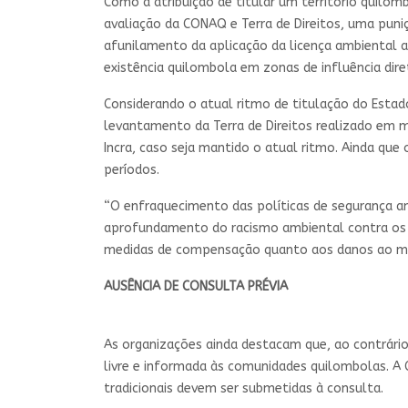
Como a atribuição de titular um território quilomb
avaliação da CONAQ e Terra de Direitos, uma pun
afunilamento da aplicação da licença ambiental a
existência quilombola em zonas de influência dire
Considerando o atual ritmo de titulação do Estado
levantamento da Terra de Direitos realizado em 
Incra, caso seja mantido o atual ritmo. Ainda que
períodos.
“O enfraquecimento das políticas de segurança a
aprofundamento do racismo ambiental contra os 
medidas de compensação quanto aos danos ao me
AUSÊNCIA DE CONSULTA PRÉVIA
As organizações ainda destacam que, ao contrári
livre e informada às comunidades quilombolas. A 
tradicionais devem ser submetidas à consulta.