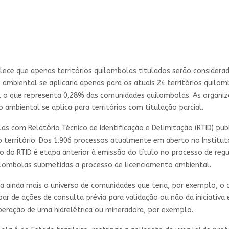
lece que apenas territórios quilombolas titulados serão consider
ambiental se aplicaria apenas para os atuais 24 territórios quilom
 o que representa 0,28% das comunidades quilombolas. As organiz
 ambiental se aplica para territórios com titulação parcial.
las com Relatório Técnico de Identificação e Delimitação (RTID) pu
erritório. Dos 1.906 processos atualmente em aberto no Institut
o do RTID é etapa anterior à emissão do título no processo de reg
ilombolas submetidas a processo de licenciamento ambiental.
ia ainda mais o universo de comunidades que teria, por exemplo, 
ar de ações de consulta prévia para validação ou não da iniciativ
peração de uma hidrelétrica ou mineradora, por exemplo.