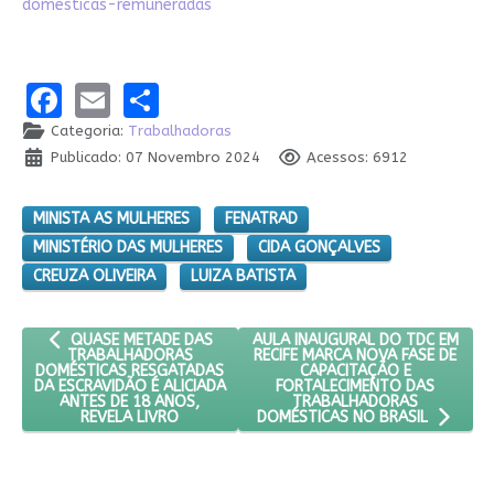
domesticas-remuneradas
Facebook
Email
Share
Categoria:
Trabalhadoras
Publicado: 07 Novembro 2024
Acessos: 6912
MINISTA AS MULHERES
FENATRAD
MINISTÉRIO DAS MULHERES
CIDA GONÇALVES
CREUZA OLIVEIRA
LUIZA BATISTA
ARTIGO ANTERIOR: QUASE METADE DAS TRABALHADORAS DOMÉS
PRÓXIMO ARTIGO: AULA INAUGUR
AULA INAUGURAL DO TDC EM
QUASE METADE DAS
RECIFE MARCA NOVA FASE DE
TRABALHADORAS
CAPACITAÇÃO E
DOMÉSTICAS RESGATADAS
FORTALECIMENTO DAS
DA ESCRAVIDÃO É ALICIADA
TRABALHADORAS
ANTES DE 18 ANOS,
REVELA LIVRO
DOMÉSTICAS NO BRASIL