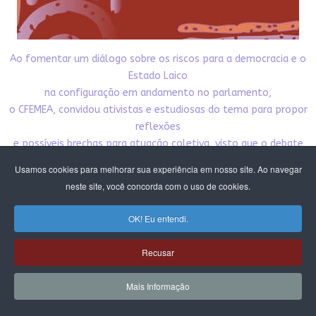
Ao fomentar um diálogo sobre os riscos para a democracia e o
Estado Laico
na configuração em andamento no parlamento,
o CFEMEA, convidou ativistas e estudiosas do tema para propor
reflexões
e possíveis brechas para atuação coletiva, visto que o debate
da laicidade
Usamos cookies para melhorar sua experiência em nosso site. Ao navegar
está intrinsecamente ligado à autonomia sexual das mulheres
neste site, você concorda com o uso de cookies.
e tudo o que se refere aos direitos reprodutivos.
Nesta publicação damos acesso público aos textos
OK! Eu entendi.
produzidos pelo debate. Esperamos que
contribua para nossa incidência pela democracia,
Recusar
pelo Estado laico e pelos direitos das mulheres e meninas.
Mais Informação
CLIQUE E BAIXE A PUBLICAÇÃO