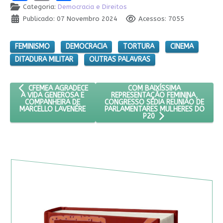
Categoria:
Democracia e Direitos
Publicado: 07 Novembro 2024
Acessos: 7055
FEMINISMO
DEMOCRACIA
TORTURA
CINEMA
DITADURA MILITAR
OUTRAS PALAVRAS
ARTIGO ANTERIOR: CFEMEA AGRADECE A VIDA GENEROSA E COM
PRÓXIMO ARTIGO: COM BAIXÍ
COM BAIXÍSSIMA
CFEMEA AGRADECE
REPRESENTAÇÃO FEMININA,
A VIDA GENEROSA E
CONGRESSO SEDIA REUNIÃO DE
COMPANHEIRA DE
PARLAMENTARES MULHERES DO
MARCELLO LAVENÈRE
P20