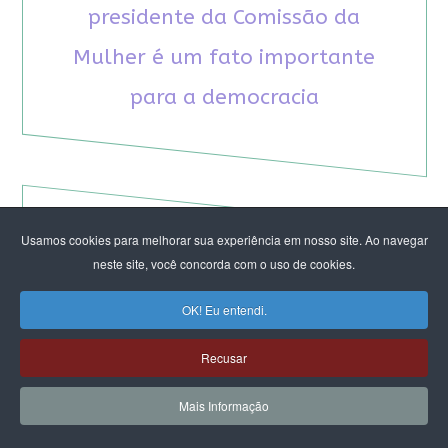
presidente da Comissão da
Mulher é um fato importante
para a democracia
Usamos cookies para melhorar sua experiência em nosso site. Ao navegar
RECOMENDAMOS A LEITURA
neste site, você concorda com o uso de cookies.
August Nimtz prova que marxismo e
OK! Eu entendi.
antirracismo são indissociáveis na luta
anticapitalista
Recusar
Rap transfeminista radical argentino na FLIPEI
Quem tem medo dos corpos trans?
Mais Informação
Projetos de proteção às mulheres travados no