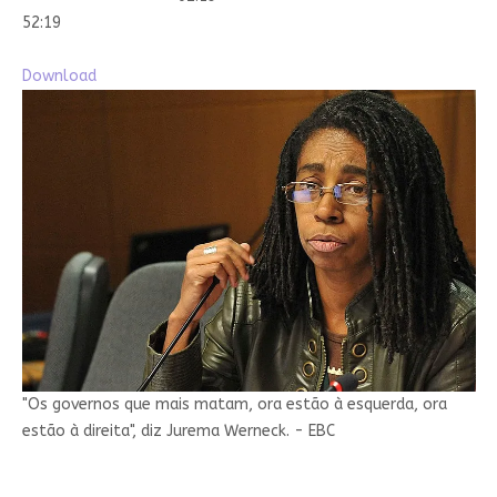
52:19
Download
"Os governos que mais matam, ora estão à esquerda, ora
estão à direita", diz Jurema Werneck. - EBC