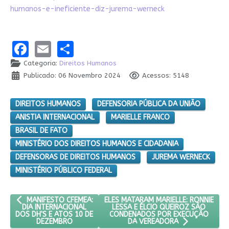
humanos-e-ineficiente-diz-jurema-werneck
Facebook
Email
Share
Categoria:
Direitos Humanos
Publicado: 06 Novembro 2024
Acessos: 5148
DIREITOS HUMANOS
DEFENSORIA PÚBLICA DA UNIÃO
ANISTIA INTERNACIONAL
MARIELLE FRANCO
BRASIL DE FATO
MINISTÉRIO DOS DIREITOS HUMANOS E CIDADANIA
DEFENSORAS DE DIREITOS HUMANOS
JUREMA WERNECK
MINISTÉRIO PÚBLICO FEDERAL
ARTIGO ANTERIOR: MANIFESTO CFEMEA: DIA INTERNACIONAL DOS
PRÓXIMO ARTIGO: ELES MATARAM MAR
ELES MATARAM MARIELLE: RONNIE
MANIFESTO CFEMEA:
LESSA E ÉLCIO QUEIROZ SÃO
DIA INTERNACIONAL
CONDENADOS POR EXECUÇÃO
DOS DH'S E ATOS 10 DE
DEZEMBRO
DA VEREADORA