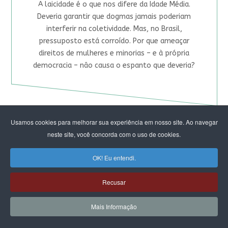
A laicidade é o que nos difere da Idade Média.
Deveria garantir que dogmas jamais poderiam
interferir na coletividade. Mas, no Brasil,
pressuposto está corroído. Por que ameaçar
direitos de mulheres e minorias – e à própria
democracia – não causa o espanto que deveria?
Usamos cookies para melhorar sua experiência em nosso site. Ao navegar
neste site, você concorda com o uso de cookies.
Laboratório Feminista
OK! Eu entendi.
de Território no DF e Entorno
Recusar
2026 FORMATURA
Mais Informação