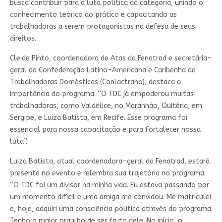
busca contribuir para a luta política da categoria, unindo o
conhecimento teórico ao prático e capacitando as
trabalhadoras a serem protagonistas na defesa de seus
direitos.
Cleide Pinto, coordenadora de Atas da Fenatrad e secretária-
geral da Confederação Latino-Americana e Caribenha de
Trabalhadoras Domésticas (Conlactraho), destaca a
importância do programa: “O TDC já empoderou muitas
trabalhadoras, como Valdelice, no Maranhão, Quitéria, em
Sergipe, e Luiza Batista, em Recife. Esse programa foi
essencial para nossa capacitação e para fortalecer nossa
luta”.
Luiza Batista, atual coordenadora-geral da Fenatrad, estará
presente no evento e relembra sua trajetória no programa:
“O TDC foi um divisor na minha vida. Eu estava passando por
um momento difícil e uma amiga me convidou. Me matriculei
e, hoje, adquiri uma consciência política através do programa.
Tenho o maior orgulho de ser fruto dele. No início, o