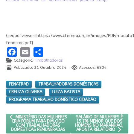
{seqpdfviewer=https://www.cfemea.org.br/images/PDF/modulo
fenatrad.pdf}
Facebook
Email
Share
Categoria:
Trabalhadoras
Publicado: 31 Outubro 2024
Acessos: 6804
FENATRAD
TRABALHADORAS DOMÉSTICAS
CREUZA OLIVEIRA
LUIZA BATISTA
PROGRAMA TRABALHO DOMÉSTICO CIDADÃO
ARTIGO ANTERIOR: MINISTÉRIO DAS MULHERES CRIA FÓRUM PA
PRÓXIMO ARTIGO: SALÁRIO D
SALÁRIO DE MULHERES É
MINISTÉRIO DAS MULHERES
15,7% MENOR QUE DOS
CRIA FÓRUM PARA DIÁLOGO
HOMENS NO MARANHÃO,
COM TRABALHADORAS
DOMÉSTICAS REMUNERADAS
APONTA RELATÓRIO