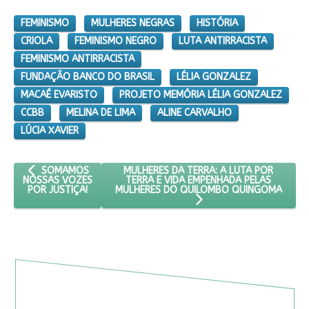
FEMINISMO
MULHERES NEGRAS
HISTÓRIA
CRIOLA
FEMINISMO NEGRO
LUTA ANTIRRACISTA
FEMINISMO ANTIRRACISTA
FUNDAÇÃO BANCO DO BRASIL
LÉLIA GONZALEZ
MACAÉ EVARISTO
PROJETO MEMÓRIA LÉLIA GONZALEZ
CCBB
MELINA DE LIMA
ALINE CARVALHO
LÚCIA XAVIER
ARTIGO ANTERIOR: SOMAMOS NOSSAS VOZES POR JUSTIÇA!
PRÓXIMO ARTIGO: MULHERES DA TERRA: 
MULHERES DA TERRA: A LUTA POR
SOMAMOS
TERRA E VIDA EMPENHADA PELAS
NOSSAS VOZES
MULHERES DO QUILOMBO QUINGOMA
POR JUSTIÇA!