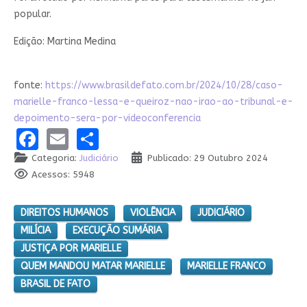
popular.
Edição: Martina Medina
fonte:
https://www.brasildefato.com.br/2024/10/28/caso-
marielle-franco-lessa-e-queiroz-nao-irao-ao-tribunal-e-
depoimento-sera-por-videoconferencia
Facebook
Email
Share
Categoria:
Judiciário
Publicado: 29 Outubro 2024
Acessos: 5948
DIREITOS HUMANOS
VIOLÊNCIA
JUDICIÁRIO
MILÍCIA
EXECUÇÃO SUMÁRIA
JUSTIÇA POR MARIELLE
QUEM MANDOU MATAR MARIELLE
MARIELLE FRANCO
BRASIL DE FATO