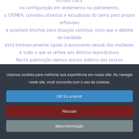
Estado Laico
na configuração em andamento no parlamento,
o CFEMEA, convidou ativistas e estudiosas do tema para propor
reflexões
e possíveis brechas para atuação coletiva, visto que o debate
da laicidade
está intrinsecamente ligado à autonomia sexual das mulheres
e tudo o que se refere aos direitos reprodutivos.
Nesta publicação damos acesso público aos textos
produzidos pelo debate. Esperamos que
Usamos cookies para melhorar sua experiência em nosso site. Ao navegar
contribua para nossa incidência pela democracia,
neste site, você concorda com o uso de cookies.
pelo Estado laico e pelos direitos das mulheres e meninas.
OK! Eu entendi.
CLIQUE E BAIXE A PUBLICAÇÃO
Recusar
Mais Informação