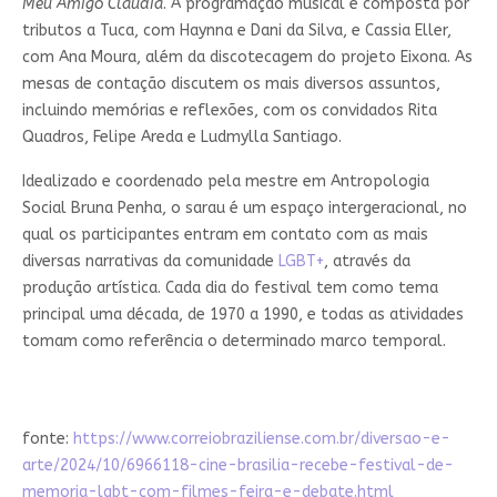
Meu Amigo Cláudia
. A programação musical é composta por
tributos a Tuca, com Haynna e Dani da Silva, e Cassia Eller,
com Ana Moura, além da discotecagem do projeto Eixona. As
mesas de contação discutem os mais diversos assuntos,
incluindo memórias e reflexões, com os convidados Rita
Quadros, Felipe Areda e Ludmylla Santiago.
Idealizado e coordenado pela mestre em Antropologia
Social Bruna Penha, o sarau é um espaço intergeracional, no
qual os participantes entram em contato com as mais
diversas narrativas da comunidade
LGBT+
, através da
produção artística. Cada dia do festival tem como tema
principal uma década, de 1970 a 1990, e todas as atividades
tomam como referência o determinado marco temporal.
fonte:
https://www.correiobraziliense.com.br/diversao-e-
arte/2024/10/6966118-cine-brasilia-recebe-festival-de-
memoria-lgbt-com-filmes-feira-e-debate.html