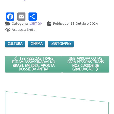
Facebook
Email
Share
Categoria:
LGBTQI+
Publicado: 18 Outubro 2024
Acessos: 3491
CULTURA
CINEMA
LGBTQIAPN+
ARTIGO ANTERIOR: 122 PESSOAS TRANS FORAM ASSASSINADA
PRÓXIMO ARTIGO: UNB AP
UNB APROVA COTAS
122 PESSOAS TRANS
PARA PESSOAS TRANS
FORAM ASSASSINADAS NO
NOS CURSOS DE
BRASIL EM 2024, APONTA
DOSSIÊ DA ANTRA
GRADUAÇÃO