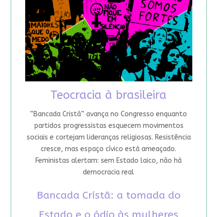
Teocracia à brasileira
“Bancada Cristã” avança no Congresso enquanto
partidos progressistas esquecem movimentos
sociais e cortejam lideranças religiosas. Resistência
cresce, mas espaço cívico está ameaçado.
Feministas alertam: sem Estado laico, não há
democracia real
Bancada Cristã: a tomada do
Estado e o ódio às mulheres