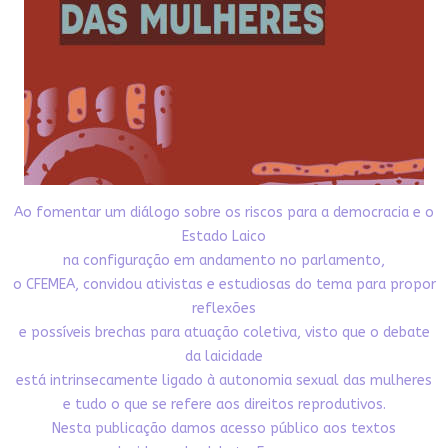
Ao fomentar um diálogo sobre os riscos para a democracia e o
Estado Laico
na configuração em andamento no parlamento,
o CFEMEA, convidou ativistas e estudiosas do tema para propor
reflexões
e possíveis brechas para atuação coletiva, visto que o debate
da laicidade
está intrinsecamente ligado à autonomia sexual das mulheres
e tudo o que se refere aos direitos reprodutivos.
Nesta publicação damos acesso público aos textos