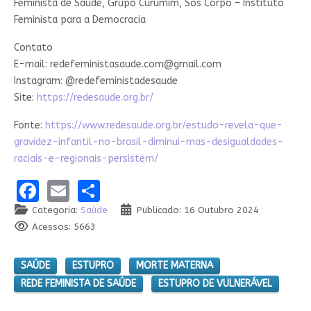
Feminista de Saúde, Grupo Curumim, Sos Corpo – Instituto
Feminista para a Democracia
Contato
E-mail:
redefeministasaude.com@gmail.com
Instagram: @redefeministadesaude
Site:
https://redesaude.org.br/
Fonte:
https://www.redesaude.org.br/estudo-revela-que-
gravidez-infantil-no-brasil-diminui-mas-desigualdades-
raciais-e-regionais-persistem/
Facebook
Email
Share
Categoria:
Saúde
Publicado: 16 Outubro 2024
Acessos: 5663
SAÚDE
ESTUPRO
MORTE MATERNA
REDE FEMINISTA DE SAÚDE
ESTUPRO DE VULNERÁVEL